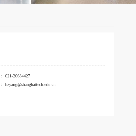
话：
021-20684427
箱：
hzyang@shanghaitech.edu.cn
。