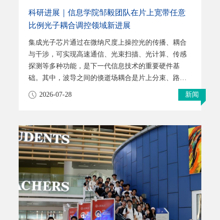
科研进展｜信息学院邹毅团队在片上宽带任意
比例光子耦合调控领域新进展
集成光子芯片通过在微纳尺度上操控光的传播、耦合
与干涉，可实现高速通信、光束扫描、光计算、传感
探测等多种功能，是下一代信息技术的重要硬件基
础。其中，波导之间的倏逝场耦合是片上分束、路由
和相控阵波束控制等功能的核心机制。然而，在高密
2026-07-28
新闻
度光子集成中，波导间距减小时会产生显著串扰；同
时，传统倏逝耦合还具有较强的波长色散，导致器件
工作带宽受限。这些问题长期制约着超密集光子芯
片、宽带光束扫描器件和高容量空间复用系统的发
展。针对这一问题，上海科技大学信息科学与技术学
院邹毅教授团队提出一种基于人工规范场（Artificial
Gauge Field, AGF）的片上耦合调控方法，实现了宽
带、低串扰的超密集波导阵列以及无色散、任意比例
的片上功率分束器。相关研究成果以 “Dispersionless
coupling control enabled by artificial gauge fields for
dense waveguide arrays and arbitrary-ratio power