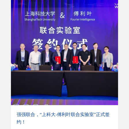
林、张玉瑶、许岚等多位教授出席交流。此次交流活
动根植于两校在“AI+体育”领域扎实的前期合作。2024
年，上海体育大学与百度联合成立的上体-百度飞桨智
慧体育技术创新中心，与上海科技大学信息学院马月
昕教授课题组合作开发了基于激光雷达的实时运动捕
捉与分析系统。该系统通过高频激光扫描人体，实时
获取厘米级精度的三维空间数据，彻底突破了传统二
维影像的局限，为运动训练提供了精准的“微观视
角”，目前已在跳水、游泳、田径、体操、羽毛球等近
十支中国国家队中得到应用。这一成功实践不仅验证
了技术可行性，也为两校深度互动奠定了基础。信息
学院为此次上海体育大学师生的到访安排了为期两天
的学术交流活动，旨在通过实验室参访、专题课程与
校园体
强强联合，“上科大-傅利叶联合实验室”正式签
约！