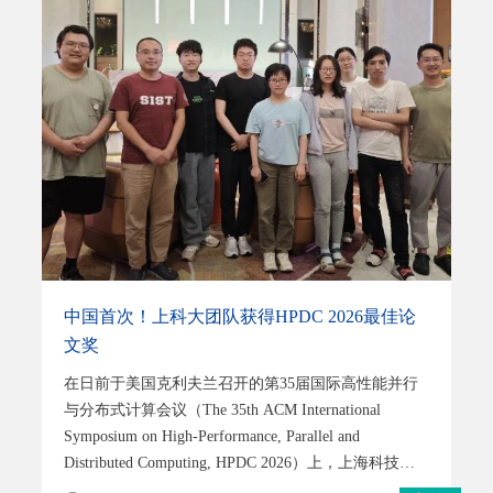
政老师们还带来了内容丰富的政策解读，围绕研究生
招生政策、选拔标准、培养模式等方面展开介绍，全
面展现信息学院培养优秀创新人才的实力与成果。这
不仅是一场深入交流的宣讲，更是一次帮助每位营员
发现机遇、看见未来的发展之旅！左右滑动查看图片
2【学术·过瘾】学术盛宴是夏令营的灵魂。今年的讲
座阵容同样令人振奋，信息学院的老师们为大家带来
了高水平的科研分享。第一批学术报告嘉宾是信息学
院汪婧雅老师和傅旻帆老师，他们围绕具身智能与无
线充电带来两场兼具前沿性与
中国首次！上科大团队获得HPDC 2026最佳论
文奖
在日前于美国克利夫兰召开的第35届国际高性能并行
与分布式计算会议（The 35th ACM International
Symposium on High-Performance, Parallel and
Distributed Computing, HPDC 2026）上，上海科技大
学信息科学与技术学院王春东教授课题组论文，从281