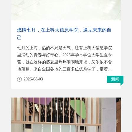
引全国多所重点高校优秀学子齐聚校园，通过政策宣
燃情七月，在上科大信息学院，遇见未来的自
己
七月的上海，热的不只是天气，还有上科大信息学院
里涌动的青春与好奇心。2026年学术学位大学生夏令
营，就在这样的盛夏里热热闹闹地开场，又依依不舍
地落幕。来自全国各地的三百多位优秀学子，带着对
信息科学的一腔热忱，在这里共度了一段难忘的时
2026-08-03
新闻
光。接下来，让我们一起回顾这场夏日之旅。1【开幕
·初见】晨光洒满会场，一张张充满期待的笑脸，拉开
了夏令营精彩序幕。信息学院执行院长寇煦丰教授发
表热情致辞，向来自五湖四海的营员们致以诚挚欢
迎。学院党总支书记赵登吉教授详细介绍了上海科技
大学“国际化、创新型、研究型”的办学理念，以及信
息学院特色鲜明的人才培养体系。除了院长寄语，行