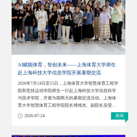
splitters” 为题发表于国际学术期刊 《光电进展》
（Opto-Electronic Advan
AI赋能体育，智创未来——上海体育大学师生
赴上海科技大学信息学院开展暑期交流
2026年7月14日至15日，上海体育大学智慧体育工程学
院和竞技运动学院师生一行赴上海科技大学信息科学
与技术学院，开展为期两天的暑期交流活动。上海体
育大学智慧体育工程学院院长傅维杰、副院长吴莹率
队，携学院教师及智慧体育工程学院数据科学与大数
2026-07-24
新闻
据技术专业2025级本科生90人、竞技运动学院运动能
力开发专业本硕博学生16人，共计百余人参与活动。
上海科技大学信息学院赵登吉、李权、马月昕、徐