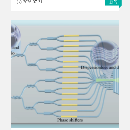
2026-07-31
新闻
篇论文投稿中脱颖而出，荣获本届会议唯一的最佳论
文奖，这也是中国研究团队首次斩获此奖项。获奖证
书LSM树架构由于其优良的性能，被谷歌
（Google）、Meta等大量采用存储各类数据，也在区
块链等场景广泛应用。压缩是LSM树用于维护其分层
树形结构的核心操作，通过计算完成数据重排序、通
过I/O操作完成数据重存储。研究团队发现，完成数据
重排序后，用户线程需等待内核线程执行文件写入与
fsync同步I/O操作直至结束，会形成过长的关键路径，
进而影响LSM树的性能。针对该问题，论文提出了一
种面向高效LSM树数据存储的计算与I/O并行化方案，
命名为Pome。Pome依托全新设计的协议，将I/O操作
移出关键路径，从而在单次压缩操作中实现计算与I/O
的解耦。为此，该方案借助