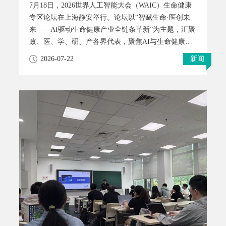
7月18日，2026世界人工智能大会（WAIC）生命健康
专区论坛在上海静安举行。论坛以“智赋生命·医创未
来——AI驱动生命健康产业全链条革新”为主题，汇聚
政、医、学、研、产各界代表，聚焦AI与生命健康的
深度融合，展开了一场高水平跨界对话。论坛现
2026-07-22
新闻
场，“上科大-傅利叶联合实验室”正式签约，上海科技
大学和上海傅利叶智能科技股份有限公司将会在人工
智能、具身智能、医疗机器人等领域的共同探索科研
创新与产业应用。上海科技大学副校长兼副教务长虞
晶怡；副校长罗振革；上海傅利叶智能科技股份有限
公司董事长兼CEO顾捷；上海市生物医药技术研究院
学术委员会主任、上海市生物医药行业协会会长傅大
煦；上海临床研究中心主任朱畴文；上海市普陀区中
心医院党委副书记、院长潘曙明；上海科技大学科技
发展处处长王绛共同见证签约。上海科技大学AI协同
创新推进办公室主任赵登吉与上海傅利叶智能科技股
份有限公司战略合作总监陶仁智代表双方签约。上海
傅利叶智能科技股份有限公司是一家全球领先的AI机
器人企业，致力于通过全栈式机器人技术赋能人类生