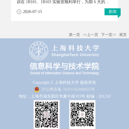
训在 1B101、1B103 实验室顺利举行，为期 6 天的全
流程机器人实训圆满收官。本次培训在首届活动基础
2026-07-15
新闻
上全面升级培训内容，吸引校内具备编程、Linux 系统
基础的20余名学生踊跃报名，全体参训学员顺利完成
模拟仿真、硬件组装、自主导航算法开发的全链条实
第一页
<<上一页
下一页>>
尾页
战学习。一移动机器人培训安排为夯实学生机器人科
研、学科竞赛与工程就业核心能力，学院本次培训创
新增设整车从零制作实战环节，构建 “理论授课 — 中
期考核 — 实物开发 — 成果展示” 一体化培养模式。
培训团队花费数周时间，多次迭代，完成移动机器人
的设计、开发与调试，移动机器人结构部件完全自主
设计、自主制造。培训特邀自动化与机器人中心
Copyright © 上海科技大学 版权所有
（STAR Center）Sören Schwertfeger 教授讲授移动机器
沪公网安备 31011502006855号
人、ROS2、定位与导航的理论部分，教学、科研平台
地址：上海市浦东新区华夏中路393号 邮编：201210
工程师与助教全程驻场，一对一指导学员模拟仿真、
硬件组装、代码调试与故障排查，打通理论知识与工
程落地的壁垒。实操培训由