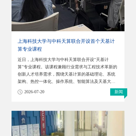
活，拓展未来生活方式的边界。自2015年成立以来，
傅利叶持续探索前沿技术与应用场景的融合——从康
复场景
上海科技大学与中科天算联合开设首个天基计
算专业课程
近日，上海科技大学与中科天算联合开设“天基计
算”专业课程。该课程兼顾行业需求与工程技术革新的
创新人才培养需求，围绕天基计算的基础理论、系统
架构、热控一体化、操作系统、智能算法及天基大模
型等方向，系统介绍太空信息基础设施演进过程中的
2026-07-20
新闻
关键技术问题。除此之外，该课程是公开课程体系中
首个以“天基计算”为主题进行系统化设置的专业课
程，旨在面向商业航天、卫星互联网、空天地一体化
网络和在轨智能处理等新兴方向，培养具备计算机体
系结构、航天系统工程、人工智能和星载软件系统交
叉背景的复合型人才。课程内容包括天基计算系统设