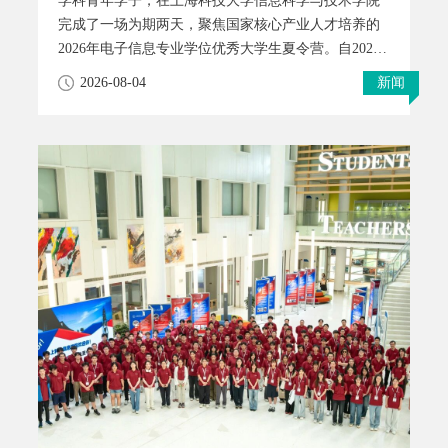
学科青年学子，在上海科技大学信息科学与技术学院
完成了一场为期两天，聚焦国家核心产业人才培养的
2026年电子信息专业学位优秀大学生夏令营。自2020
年起，信息学院紧扣上海市集成电路、生物医药、人
2026-08-04
新闻
工智能三大先导产业发展需求，持续布局产教融合联
合培养体系，先后与沐曦集成电路、上海汽车芯片工
程中心、合合信息、傅利叶智能、联和投资、北京开
源芯片研究院、广东省智能科学与技术研究院等一批
行业龙头、顶尖科研院所共建专硕、改革专项直博联
合培养项目。往年校企联培毕业生实现高质量就业，
就业单位覆盖华为、海思、英伟达、Cadence、壁仞、
联影、拼多多等头部企业；部分学子赴港中文、伯明
翰、上交、临港实验室等海内外高校与科研院所深
造，形成就业、升学双向高质量发展格局。为面向全
国选拔电子信息领域拔尖后备人才，深化产教融合协
同育人，精准对接集成电路、人工智能、先进电子系
统等国家重点产业人才需求，上海科技大学信息科学
与技术学院于 2026年7月13日—7月14日成功举办2026
年电子信息专业学位优秀大学生夏令营。本次活动吸