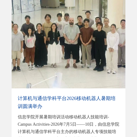
计、太空芯片设计、太空操作系统、星载仿真平台算
法实践、算热控一体化技术、星载智能算法与应用及
天基大模型与智能体等专题。课程将结合星载智能计
算机、遥感在轨处理、星间协同计算等典型案例，帮
助学生理解天基计算从单星边缘智能到星座级算力网
络的发展路径。天基计算是近年来空天信息领域出现
的新兴交叉方向。随着遥感星座和卫星互联网的加速
发展，传统“通导遥”系统正逐步向融合通信、感知、
计算和智能服务的新型空间信息基础设施演进。中科
天算致力于打造“天基计算基础设施，太空算力服务支
点”，突破“超算上天”、“AI
计算机与通信学科平台2026移动机器人暑期培
训圆满举办
信息学院开展暑期培训活动移动机器人技能培训-
Campus Activities-2026年7月5日——10日，由信息学院
计算机与通信学科平台主办的移动机器人专项技能培