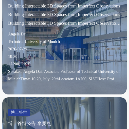
Building Interactable 3D Spaces from Imperfect Observations
Building Interactable 3D Spaces from Imperfect Observations
Building Interactable 3D Spaces from Imperfect Observations
Building Interactable 3D Spaces from Imperfect Observations
Angela Dai
Building Inter
Technical University of Munich
2026-07-29
10:20
1A200, SIST
Speaker: Angela Dai, Associate Professor of Technical University of
MunichTime: 10:20, July. 29thLocation: 1A200, SISTHost: Prof.
Lan XuAbstract:Our observations of the world are always
incomplete. Images and range sensors capture only fragments of real
environments, leaving significant portions of scenes unobserved. Yet
many applications, ranging from digital content creation to
博士答辩
embodied AI systems that must reason and act in the physical world,
博士答辩公告-李昊燕
require complete, structured, and interactab