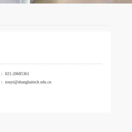
话：
021-20685361
箱：
zouyi@shanghaitech.edu.cn