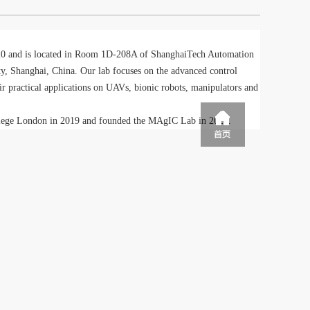
0 and is located in Room 1D-208A of ShanghaiTech Automation
, Shanghai, China. Our lab focuses on the advanced control
eir practical applications on UAVs, bionic robots, manipulators and
College London in 2019 and founded the MAgIC Lab in 2020.