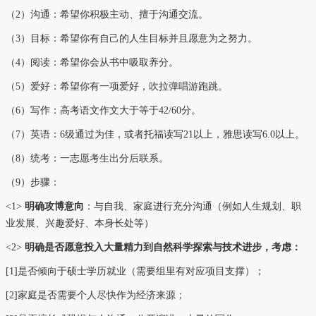
（2）沟通：希望你积极主动、擅于沟通交流。
（3）目标：希望你有自己的人生目标并且愿意为之努力。
（4）阅读：希望你会从书中吸取养分。
（5）爱好：希望你有一项爱好，吹拉弹唱游跑跳。
（6）写作：高考语文作文大于等于42/60分。
（7）英语：6级通过为佳，或者托福读写21以上，雅思读写6.0以上。
（8）统考：一志愿考生出分后联系。
（9）步骤：
<1>
明确攻博意向
：
与自我、家庭进行充分沟通（例如人生规划、职
业发展、兴趣爱好、本身长处等）
<2>
明确是否愿意投入大量
精力到自然科学
探索
与技术进步，
考虑：
[1]是否
倾向于
硕士学历就业（需要组里有对应项目支撑）；
[2]家庭是否需要个人尽快作为经济来源；