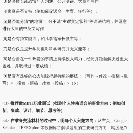
[3]是否擅长或恐惧与人沟通、公开演讲、大量的写作；
[4]家庭是否支持（例如催促返乡、生育、转行等）；
[5]是否能分清“的地得”、分不清“主谓宾定状补”等语法结构，并愿意
进行大量的中英文写作；
[6]是否有独立能力，如凡事需家长做主等；
[7]是否仅是提升
学历但对科学研究并无兴趣
等；
[8]是否曾在一件热爱的事情上持续投入精力，经历并独自解决过重大
困难，并取得过一定成绩；
[9]是否有足够的心力能经得起持续的磨练：（写作→修改
→
推翻
→
重
写）×（投稿
→
拒稿
→
改稿
→
投稿）×（N）
<3>
推荐
做MBTI职业测试（找到个人性格适合的事业方向：例如创
新、集成、设计、细节、思考等）
<4>
在
准备
交流材料的过程中，明确个人兴趣方向
：从主页、Google
Scholar、IEEEXplore等数据库了解课题组的主要研究方向，精度感兴