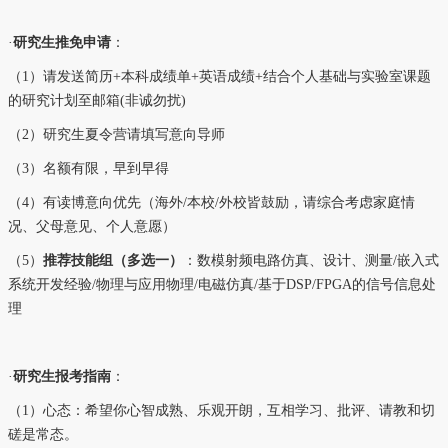
·
研究生推免申请
：
（1）请发送简历+本科成绩单+英语成绩+结合个人基础与实验室课题
的研究计划至邮箱(非诚勿扰)
（2）研究生夏令营请填写意向导师
（3）名额有限，早到早得
（4）有读博意向优先（海外/本校/外校皆鼓励，请综合考虑家庭情
况、父母意见、个人意愿）
（5）
推荐技能组（多选一）
：数模射频电路仿真、设计、测量/嵌入式
系统开发经验/物理与应用物理/电磁仿真/基于DSP/FPGA的信号信息处
理
·
研究生
报考指南
：
（1）心态：希望你心智成熟、乐观开朗，互相学习、批评、请教和切
磋是常态。