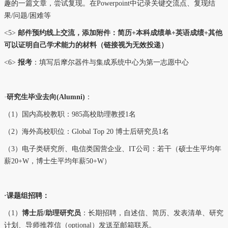
趣的一篇文章，尝试复现。在Powerpoint中记录关键交流点、复现结
果/问题/困难等
<5>
邮件预约线上交流，添加附件：简历+本科成绩单+英语成绩+其他
可以证明自己学术能力的材料（链接视为无效投递）
<6>
报考
：
填写后摩尔器件与集成系统中心为第一志愿中心
·
研究生毕业
去向(Alumni)
：
（1）国内高校教职：985高校助理教授1名
（2）海外高校职位：Global Top 20 博士后研究员1名
（3）电子类研究所、电信类国营企业、IT公司：若干（
硕士生平均年
薪20+W，博士生平均年薪50+W
）
·课题组招聘：
（1）
博士后/助理研究员
：长期招聘，自述信、简历、发表清单、研究
计划、导师推荐信（optional）发送至邮箱联系。