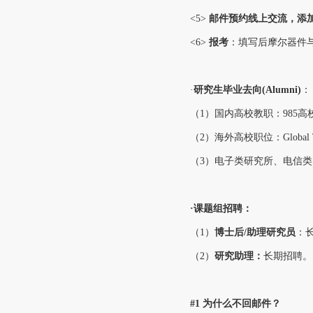
<5>
邮件预约线上交流，添
<6>
报考
：
填写后摩尔器件
·
研究生毕业
去向(Alumni)
：
（1）国内高校教职：985高
（2）海外高校职位：Global 
（3）电子类研究所、电信类
·课题组招聘：
（1）
博士后/助理研究员
：
（2）
研究助理：
长期招聘。
#1 为什么不回邮件？