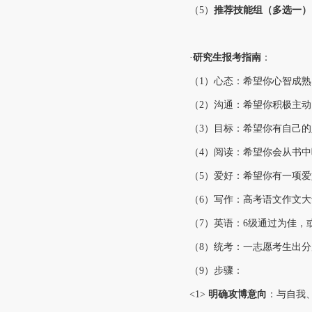
（5）
推荐技能组（多选一）
·
研究生
报考指南
：
（1）心态：希望你心智成
（2）沟通：希望你积极主
（3）目标：希望你有自己
（4）阅读：希望你会从书
（5）爱好：希望你有一项
（6）写作：高考语文作文大于
（7）英语：6级通过为佳，或
（8）统考：一志愿考生出
（9）步骤：
<1>
明确攻博意向
：
与自我