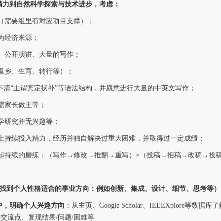
精力到自然科学
探索
与技术进步，
考虑：
（需要组里有对应项目支撑）；
作为经济来源；
通、公开演讲、大量的写作；
促返乡、生育、转行等）；
、分不清“主谓宾定状补”等语法结构，并愿意进行大量的中英文写作；
事需家长做主等；
学研究并无兴趣
等；
情上持续投入精力，经历并独自解决过重大困难，并取得过一定成绩；
得起持续的磨练：（写作→修改
→
推翻
→
重写）×（投稿
→
拒稿
→
改稿
→
投
试（找到个人性格适合的事业方向：例如创新、集成、设计、细节、思考等）
中，明确个人兴趣方向
：从主页、Google Scholar、IEEEXplo
录关键交流点、复现结果/问题/困难等