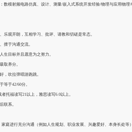
：数模射频电路仿真、设计、测量/嵌入式系统开发经验/物理与应用物理/电磁
熟、乐观开朗，互相学习、批评、请教和切磋是常态。
动、擅于沟通交流。
的人生目标并且愿意为之努力。
中吸取养分。
爱好，吹拉弹唱游跑跳。
等于42/60分。
者托福读写21以上，雅思读写6.0以上。
分后联系。
、家庭进行充分沟通（例如人生规划、职业发展、兴趣爱好、本身长处等