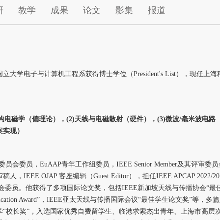
研
教学
成果
论文
影集
报道
国立大学电子与计算机工程系获得博士学位（President's List），
构电磁学（偏理论），(2)天线与电磁散射（硬件），(3)微波/毫米波电路
案实现）
会委员，EuAAP青年工作组委员，IEEE Senior Member及其评审委员会委员。他担任
E OJAP 客座编辑（Guest Editor），担任IEEE APCAP 2022/2023
员会委员。他获得了多项国际论文奖，包括IEEE新加坡天线与传播协会“最
ty Publication Award”，IEEE亚太天线与传播国际会议“最佳学生论文
学“校长奖”，入选国家优秀自费留学生、临港求索杰出青年、上海市高层