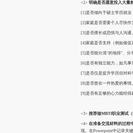
<2>
明确是否愿意投入大量
[1]是否
倾向于
硕士学历就业
[2]家庭是否需要个人尽快
[3]是否擅长或恐惧与人沟
[4]家庭是否支持（例如催
[5]是否能分清“的地得”
[6]是否有独立能力，如凡
[7]是否仅是提升
学历但对科
[8]是否曾在一件热爱的事
[9]是否有足够的心力能经
<3>
推荐
做MBTI职业测
<4>
在
准备
交流材料的过程
现。在Powerpoint中记