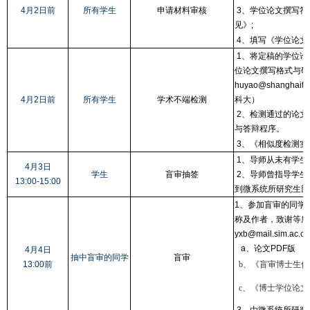
4月2日
前
所有学生
申请材料审核
3、学位论文撰写符
见》;
4、填写《学位论文
1、将定稿的学位论文
位论文撰写格式与研究业
huyao@shangh
4月2日
前
所有学生
学术不端检测
科大）
2、检测通过的论文
与答辩程序。
3、《相似度检测实
1、导师从未有学生
4月3日
学生
盲审抽签
2、导师曾指导学生
13:00-15:00
到微系统所研究生部
1、参加盲审的同学
称及作者，致谢等所
yxb@mail.sim.ac.c
a、论文PDF版
4月4日
抽中盲审的同学
盲审
13:00前
b、《盲审博士生信
c、《博士学位论文
3、由微系统所研究