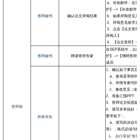
a、补发邮件：在SE
护】-->【补发邮件
答辩秘书
确认论文评阅结果
b、如果评阅意见为
2、评阅意见收齐后
3、点击【论文答辩】
评阅人】
4、【论文答辩】--
在SEP系统中，点击
答辩秘书
聘请答辩专家
护】-->【增聘答辩
成员
1、确认如下事宜后
a、参加盲审的同
b、评阅专家均同意
c、修改意见（如有
2、准备汇报PPT
3、答辩论文纸质版
答辩前
4、填写并草拟好《
要求如下：
所有学生
a、填写的决议书内
填），格式必须与模
b、 自行草拟“答辩