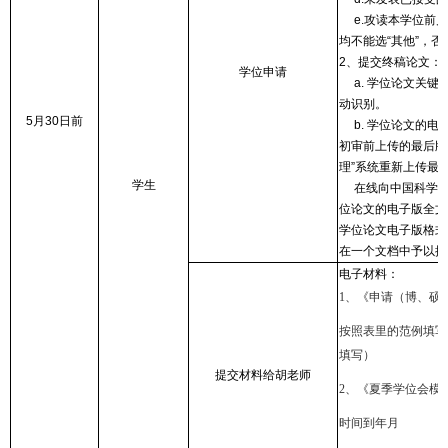
e.攻读本学位前户
均不能选“其他”，
2、提交终稿论文：
学位申请
a. 学位论文关键
动识别。
5月30日前
b. 学位论文的电
初审前上传的最后版
理”系统重新上传最
学生
在线向中国科学院
位论文的电子版全文
学位论文电子版格式
在一个文档中予以提
电子材料：
1、《申请（博、硕
按照表里的范例填写
填写）
提交材料给胡老师
2、《夏季学位会模
时间到年月