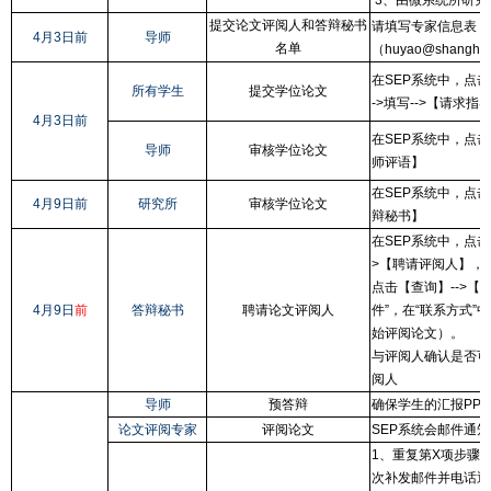
提交论文评阅人和答辩秘书
（
请填写专家信息表
4月3日
前
导师
名单
（huyao@shanghai
在SEP系统中，点击
所有学生
提交学位论文
->填写-->【请求指
4月3日
前
在SEP系统中，点击
导师
审核学位论文
师评语】
在SEP系统中，点
4月9日
前
研究所
审核学位论文
辩秘书】
在SEP系统中，点击
>【聘请评阅人】，
点击【查询】-->【
4月9日
前
答辩秘书
聘请论文评阅人
件”，在“联系方式
始评阅论文）。
与评阅人确认是否可
阅人
导师
预答辩
确保学生的汇报PP
论文评阅专家
评阅论文
SEP系统会邮件通
1、重复第X项步骤
次补发邮件并电话通