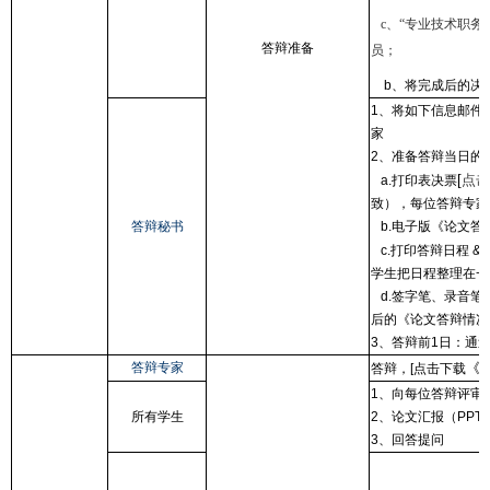
c、“专业技术职务
答辩准备
员；
b、将完成后的决
1、将如下信息邮件
家
2、准备答辩当日的
[
点击
a.打印表决票
致），每位答辩专家
答辩秘书
b.电子版《论文答
c.打印答辩日程 &
学生把日程整理在一
d.签字笔、录音笔
后的《论文答辩情况
3、答辩前1日：通
答辩专家
《
答辩，[点击下载
1、向每位答辩评审
所有学生
2、论文汇报（PPT
3、回答提问