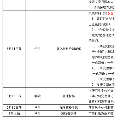
发表文章只限本人第
3、请确保培养系统
纸质材料（均
双面打
1、装订好的毕业论
士蓝色的花纹纸，与
2、《学位论文答
此表“发表论文情况
的导师。）
3、《毕业研究生
6月11日前
学生
提交材料给胡老师
毕业时间：2018年
导师和研究室领导
一式两份：一份原
4、《研究生学籍
一式两份：一份原
5、《研究生学位
6、发表文章的证
《研究生学位论文答
6月15日前
学院
整理材料
《毕业研究生登记表
并将材料送至微系统
6月30日前
学生
办理离校手续
前往教务处领取离校
7月上旬
学生
领取报到证
可前往微系统所领取