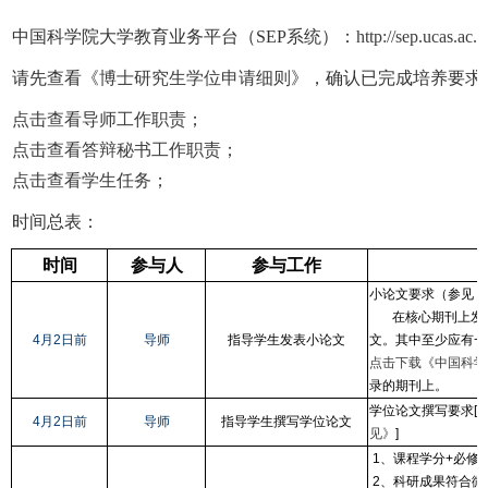
中国科学院大学教育业务平台（SEP系统）：
http://sep.ucas.ac.c
请先查看《
博士研究生学位申请细则
》，确认已完成培养要求
点击查看导师工作职责
；
点击查看答辩秘书工作职责
；
点击查看学生任务
；
时间总表： 答辩截
时间
参与人
参与工作
小论文要求（参见《
在核心期刊上发表(
4月2日
前
导师
指导学生发表小论文
文。其中至少应有一
点击下载《中国科学
录的期刊上。
学位论文撰写要求[
4月2日
前
导师
指导学生撰写学位论文
见》
]
1、课程学分+必修
2、科研成果符合微