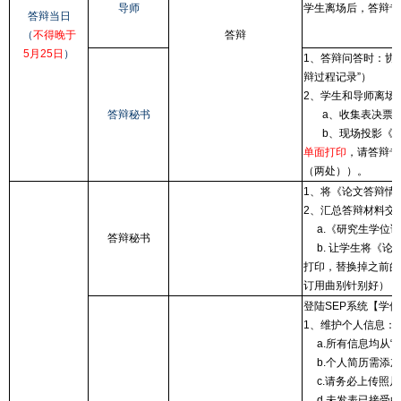
导师
学生离场后，答辩专
答辩当日
（
不得晚于
答辩
5月25日
）
1、答辩问答时：协
辩过程记录”）
2、学生和导师离场
答辩秘书
a、收集表决票（
b、现场投影《论
单面打印
，请答辩专
（两处））。
1、将《论文答辩情
2、汇总答辩材料交
a.《研究生学位论
答辩秘书
b. 让学生将《论
打印，替换掉之前的
订用曲别针别好）
登陆SEP系统【学
1、维护个人信息：
a.所有信息均从“
b.个人简历需添加
c.请务必上传照片
d.未发表已接受的