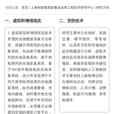
当前位置：
首页
上海智能视觉影像及应用工程技术研究中心
研究方向
一、虚拟和增强现实
二、安防技术
1. 虚拟现实和增强现实技术
研究主要对公共场所、道路
所需的光场数据采集方法研
交通、楼宇园区、零售场
究，搭建不同类型的光场采
所、以及民宅安防等领域的
集系统，包括基于微透镜阵
监控视频进行分析，提取关
列的光场采集系统、基于相
键信息实现安全保障和预警
机阵列的光场采集系统、基
预防。根据所提取的关键信
于360度环视相机的光场采
息，安防领域的人工智能技
集系统，设计开发适用于不
术主要包括人脸检测识别、
同尺度和应用场景的光场捕
生物特征识别、车牌识别、
获系统，如光场显微镜、光
物体识别、人/车计数、趋势
场内窥镜、实时重对焦光场
预测、轨迹/行为预测、异常
相机阵列、应用于外空间的
检测等。
光场相机等，从而建立从微
观到宏观的视觉计算平台，