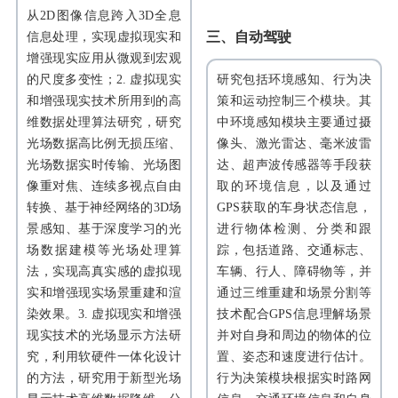
从2D图像信息跨入3D全息
三、自动驾驶
信息处理，实现虚拟现实和
增强现实应用从微观到宏观
的尺度多变性；2. 虚拟现实
研究包括环境感知、行为决
和增强现实技术所用到的高
策和运动控制三个模块。其
维数据处理算法研究，研究
中环境感知模块主要通过摄
光场数据高比例无损压缩、
像头、激光雷达、毫米波雷
光场数据实时传输、光场图
达、超声波传感器等手段获
像重对焦、连续多视点自由
取的环境信息，以及通过
转换、基于神经网络的3D场
GPS获取的车身状态信息，
景感知、基于深度学习的光
进行物体检测、分类和跟
场数据建模等光场处理算
踪，包括道路、交通标志、
法，实现高真实感的虚拟现
车辆、行人、障碍物等，并
实和增强现实场景重建和渲
通过三维重建和场景分割等
染效果。3. 虚拟现实和增强
技术配合GPS信息理解场景
现实技术的光场显示方法研
并对自身和周边的物体的位
究，利用软硬件一体化设计
置、姿态和速度进行估计。
的方法，研究用于新型光场
行为决策模块根据实时路网