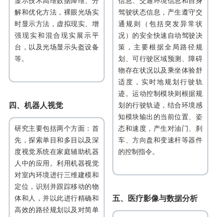
显示技术高维数据降维、分
信息、交通环境信息和自身
解和优化方法，裸眼光场实
驾驶状态信息，产生遵守交
时显示方法，虚拟现实、增
通规则（包括突发异常状
强现实和混合现实展示平
况）的安全快速自动驾驶决
台，以及光场显示头盔设备
策，主要根据全局路径规
等。
划、可行驶区域预测、障碍
物存在状况以及乘坐体验舒
适度，实时地规划行驶轨
迹。运动控制模块则根据规
四、机器人视觉
划的行驶轨迹，结合环境感
知模块输出的当前位置、姿
研究主要包括两个方面：首
态和速度，产生对油门、刹
先，探索单目和多目以及深
车、方向盘和变速杆等器件
度视觉系统在家庭辅助机器
的控制指令。
人中的应用。利用机器视觉
对室内环境进行三维建模和
定位，识别并跟踪移动的物
五、医疗影像与数据分析
体和人，并以此进行精确和
高效的路径规划以及对简单