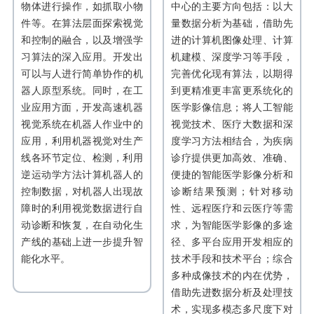
物体进行操作，如抓取小物
中心的主要方向包括：以大
件等。在算法层面探索视觉
量数据分析为基础，借助先
和控制的融合，以及增强学
进的计算机图像处理、计算
习算法的深入应用。开发出
机建模、深度学习等手段，
可以与人进行简单协作的机
完善优化现有算法，以期得
器人原型系统。同时，在工
到更精准更丰富更系统化的
业应用方面，开发高速机器
医学影像信息；将人工智能
视觉系统在机器人作业中的
视觉技术、医疗大数据和深
应用，利用机器视觉对生产
度学习方法相结合，为疾病
线各环节定位、检测，利用
诊疗提供更加高效、准确、
逆运动学方法计算机器人的
便捷的智能医学影像分析和
控制数据，对机器人出现故
诊断结果预测；针对移动
障时的利用视觉数据进行自
性、远程医疗和云医疗等需
动诊断和恢复，在自动化生
求，为智能医学影像的多途
产线的基础上进一步提升智
径、多平台应用开发相应的
能化水平。
技术手段和技术平台；综合
多种成像技术的内在优势，
借助先进数据分析及处理技
术，实现多模态多尺度下对