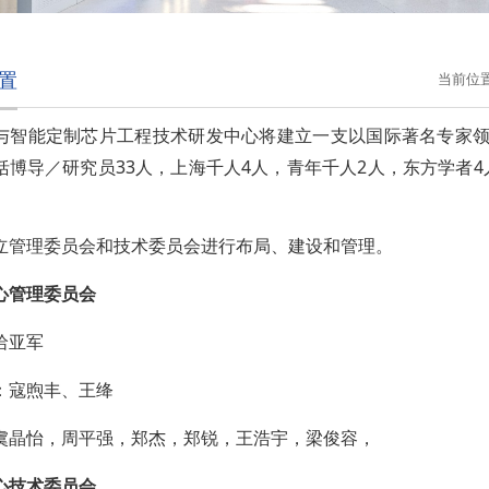
置
当前位
与智能定制芯片工程技术研发中心将建立一支以国际著名专家
33
4
2
4
括博导／研究员
人，上海千人
人，青年千人
人，东方学者
。
立管理委员会和技术委员会进行布局、建设和管理。
心管理委员会
哈亚军
：寇煦丰、王绛
虞晶怡，周平强，郑杰，郑锐，王浩宇，梁俊容，
心技术委员会