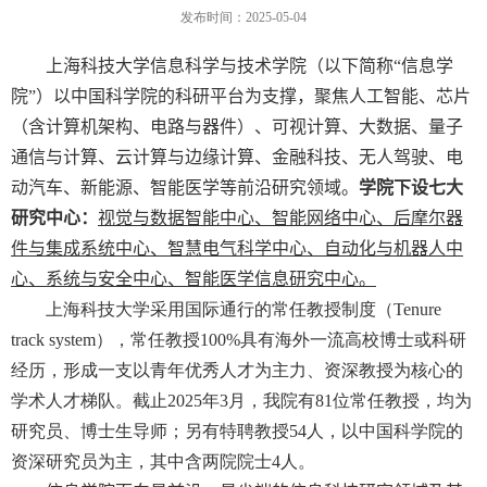
发布时间：2025-05-04
上海科技大学信息科学与技术学院（以下简称“信息学
院”）以中国科学院的科研平台为支撑，聚焦人工智能、芯片
（含计算机架构、电路与器件）、可视计算、大数据、量子
通信与计算、云计算与边缘计算、金融科技、无人驾驶、电
动汽车、新能源、智能医学等前沿研究领域。
学院下设七大
研究中心：
视觉与数据智能中心、智能网络中心、后摩尔器
件与集成系统中心、智慧电气科学中心、自动化与机器人中
心、系统与安全中心、智能医学信息研究中心。
上海科技大学采用国际通行的常任教授制度（
Tenure
track system
），常任教授
100%
具有海外一流高校博士或科研
经历，形成一支以青年优秀人才为主力、资深教授为核心的
学术人才梯队。截止
2025
年
3
月，我院有
81
位常任教授，均为
研究员、博士生导师；另有特聘教授
54
人，以中国科学院的
资深研究员为主，其中含两院院士
4
人。