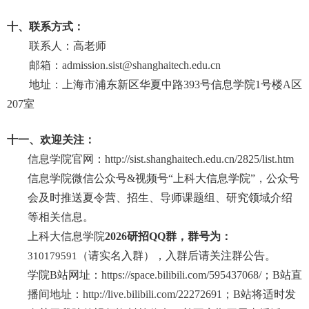
十、联系方式：
联系人：高老师
邮箱：
admission.sist@shanghaitech.edu.cn
地址：上海市浦东新区华夏中路
393
号信息学院
1
号楼
A
区
207
室
十一、欢迎关注：
信息学院官网：
http://sist.shanghaitech.edu.cn/2825/list.htm
信息学院微信公众号
&
视频号“上科大信息学院”，公众号
会及时推送夏令营、招生、导师课题组、研究领域介绍
等相关信息。
上科大信息学院
2026
研招
QQ
群，群号为：
（请实名入群），入群后请关注群公告。
310179591
学院
B
站网址：
https://space.bilibili.com/595437068/
；
B
站直
播间地址：
http://live.bilibili.com/22272691
；
B
站将适时发