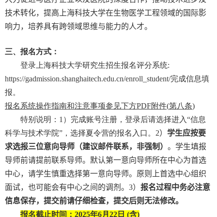
技术转化，提高上海科技大学在生物医学工程领域的国际影
响力，培养具有跨领域思维与能力的人才。
三、报名方式：
登录上海科技大学研究生招生报名评分系统
:
https://gadmission.shanghaitech.edu.cn/enroll_student/
完成信息填
报。
报名系统操作指南和注意事项参见下方
PDF
附件
(
第八条
)
特别说明：
1
）完成账号注册，登录后请选择进入“信息
科学与技术学院”，选择夏令营的报名入口。
2
）
学生应按要
求选报三位意向导师（建议邮件联系，非强制）
。学生填报
导师前请提前联系导师。默认第一意向导师所在中心为首选
中心，请学生慎重选择第一意向导师。原则上首选中心组织
面试，也可能会有中心之间的调剂。
3
）
报名过程中务必注意
信息保存，提交前请仔细检查，提交后则无法修改。
报名截止时间：
2025
年
6
月
22
日
(
含
)