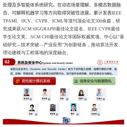
处理及多智能体系统研究。在动态场景理解、多模态数据融
合、可解释机器学习等方向取得突破性进展，累计发表
IEEE
TPAMI
、
IJCV
、
CVPR
、
ICML
等顶刊顶会论文
500
余篇，研
究成果获
ACM SIGGRAPH
最佳论文提名、
IEEE CVPR
最佳
学生论文奖、
ACM CHI
最佳论文等国际权威奖项。中心以“基
础研究—技术突破—产业应用”为创新链条，推动算法开发、
理论建模与工程落地的深度融合。