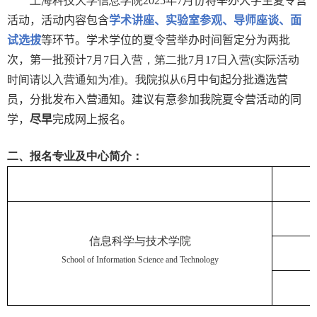
上海科技大学信息学院
2025
年
7
月份将举办大学生夏令营
活动，活动内容包含
学术讲座、实验室参观、导师座谈、面
试选拔
等环节。学术学位的夏令营举办时间暂定分为两批
次，第一批预计
7
月
7
日入营，第二批
7
月
17
日入营
(
实际活动
时间请以入营通知为准
)
。我院拟从
6
月中旬起分批遴选营
员，分批发布入营通知。建议有意参加我院夏令营活动的同
学，
尽早
完成网上报名。
二、报名专业及中心简介：
学院
信息科学与技术学院
School of Information Science and Technology