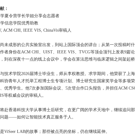
献：
技大学夏令营学长学姐分享会志愿者
技大学信息学院优秀助教
, ACM CHI, IEEE VIS, ChinaVis审稿人
尚未成形的公共实验室出发，到站上国际顶会的讲台；从第一次投稿时什
者身份在ACM CHI、
UIST
、IEEE VIS、TVCG等顶会顶刊上发表9
，到在深夜十一点的线上会议中，学会在算法思维与临床逻辑之间架起桥
与技术学院2026届博士毕业生，师从李权教授。求学期间，他荣获了上
科协青年人才托举工程博士生专项计划、博士研究生国家奖学金等多项荣
、优秀学生。他7次参加国际会议、5次登台作口头报告，并担任ACM CSC
E VIS等权威会议的审稿人。
将赴香港科技大学从事博士后研究，在更广阔的学术天地中，继续追问那
问题——如何让智能技术真正服务于人。
是ViSeer LAB的故事；那些被点亮的坐标，仍在继续延伸。