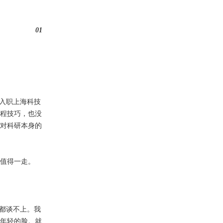
01
入职上海科技
程技巧，也没
对科研本身的
值得一走。
都谈不上。我
年轻的脸。就