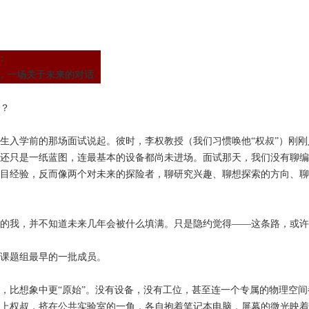
：
，一场关于未来的对话
？
生入学前的那场面试说起。彼时，李权教授（我们习惯唤他“权叔”）刚刚
还只是一纸蓝图，连最基本的设备都尚未进场。面试那天，我们没有聊编
目经验，反而像两个对未来的探险者，聊研究兴趣、聊想探索的方向、聊
的我，并不知道未来几年会被什么填满。只是隐约觉得——这条路，或许
课题组最早的一批成员。
，比想象中更“原始”。没有设备，没有工位，甚至连一个专属的物理空间
上权叔，挤在公共实验室的一角，各自抱着笔记本电脑，屏幕的微光映着