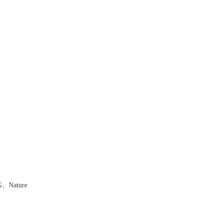
G
、Nature