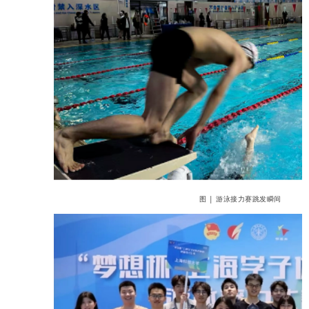
图 | 游泳接力赛跳发瞬间