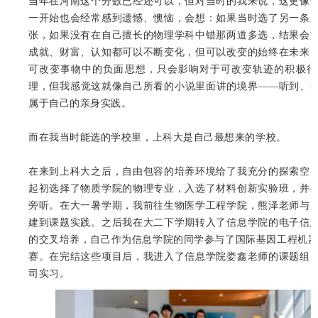
当年在河南这个分数已经还可以，但对当时的我来说，这更像
一开始也会经常感到遗憾、懊恼，会想：如果当时选了另一条
张，如果没有在自己擅长的物理学科中错那两道多选，结果会
成就、财富、认知都可以不断变化，但可以改变的始终在未来
可改变事物中的负面思想，只会影响对于可改变轨迹的积极行
理，但我感觉这就像自己所看的小说里面讲的境界——听到、
属于自己的亲身实践。
而在我当时能选的学校里，上科大是自己最想来的学校。
在来到上科大之后，自由包容的培养环境给了我充分的探索空
起初选择了物质学院的物理专业，入选了材料创新实验班，并
旁听。在大一暑学期，我前往生物医学工程学院，熊泽老师与
建到课题实践。之后我在大二下学期转入了信息学院的电子信
的交叉培养，自己作为信息学院的同学参与了国际基因工程机器大
赛。在完结这些项目后，我进入了信息学院娄鑫老师的课题组
司实习。