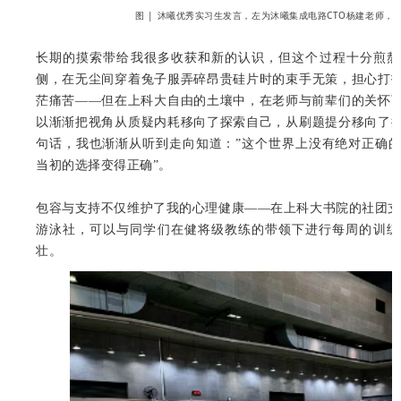
图 | 沐曦优秀实习生发言，左为沐曦集成电路CTO杨建老师，
长期的摸索带给我很多收获和新的认识，但这个过程十分煎熬
侧，在无尘间穿着兔子服弄碎昂贵硅片时的束手无策，担心打
茫痛苦——但在上科大自由的土壤中，在老师与前辈们的关怀
以渐渐把视角从质疑内耗移向了探索自己，从刷题提分移向了
句话，我也渐渐从听到走向知道：”这个世界上没有绝对正确
当初的选择变得正确”。
包容与支持不仅维护了我的心理健康——在上科大书院的社团支撑
游泳社，可以与同学们在健将级教练的带领下进行每周的训练
壮。