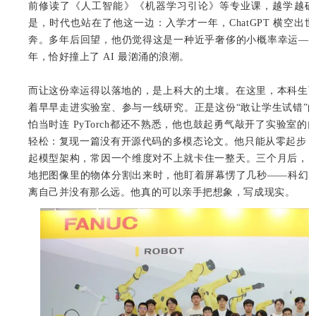
前修读了《人工智能》《机器学习引论》等专业课，越学越确
是，时代也站在了他这一边：入学才一年，ChatGPT 横空
奔。多年后回望，他仍觉得这是一种近乎奢侈的小概率幸运——
年，恰好撞上了 AI 最汹涌的浪潮。
而让这份幸运得以落地的，是上科大的土壤。在这里，本科生
着早早走进实验室、参与一线研究。正是这份“敢让学生试错”
怕当时连 PyTorch都还不熟悉，他也鼓起勇气敲开了实验室
轻松：复现一篇没有开源代码的多模态论文。他只能从零起步，自己编
起模型架构，常因一个维度对不上就卡住一整天。三个月后，
地把图像里的物体分割出来时，他盯着屏幕愣了几秒——科幻里
离自己并没有那么远。他真的可以亲手把想象，写成现实。