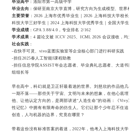
毕业高中
：洛阳市第一高级中学
毕业去向
：保研至南京大学直博，研究方向为生成模型、世界模
主要荣誉
：2026 上海市优秀毕业生｜2026 上海科技大学校长奖｜
科技大学三好学生｜2024 上海科技大学优秀学生｜全国大学
学业成绩
：GPA 3.88/4.0，专业排名 2/162
学术成果
：4 篇论文被 ICCV 2025、ICML 2026 会议接
社会实践
：
-在快手可灵、vivo蓝图实验室等企业核心部门进行科研实践
-担任2025春人工智能I课程助教
-担任信息学院ASSIST年会志愿者、毕业典礼志愿者、大道
组组长等
早在高中，科幻就是卫正轩最着迷的世界。刘慈欣的作品他几
一期不落——那些关于宇宙、文明与未来的想象，在他心底埋
他、让他认定方向的，是两部讲述“人造生命”的动画：《Vivy
性记忆》中拥有有限寿命的仿生人。它们让那个少年忍不住追
创造，人与机器的边界，究竟在哪里？
带着这份没有标准答案的着迷，2022年，他考入上海科技大学