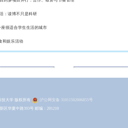
单一项目到多项目并行：合作、取舍与节奏管理
生活：读博不只是科研
顿是一座很适合学生生活的城市
、美食和娱乐活动
 上海科技大学 版权所有
沪公网安备 31011502006855号
区华夏中路393号 邮编：201210