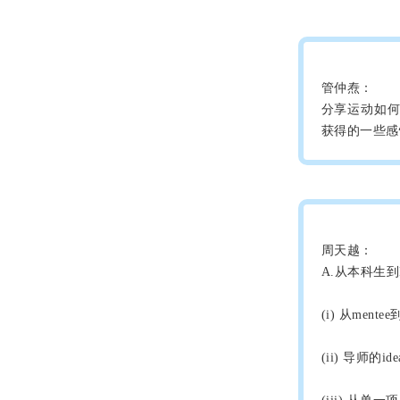
管仲焘：
分享运动如
获得的一些感
周天越：
A.从本科生
(i) 从men
(ii) 导师的i