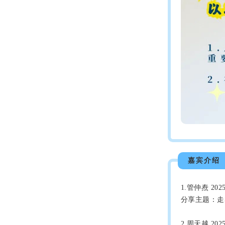
嘉宾介绍
1.管仲焘 2
分享主题：走
2.周天越 2