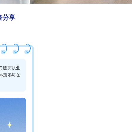
路分享
们照亮职业
界翘楚与在