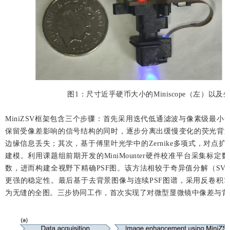
图1：尺寸近乎硬币大小的Miniscope（左）以
MiniZSV框架包含三个步骤：首先采用迭代低通滤波与像素级最
保留受像差影响的信号结构的同时，逐步分离出缓慢变化的荧光背
边缘信息丢失；其次，基于傅里叶光学中的Zernike多项式，对点
建模。利用课题组前期开发的MiniMounter硬件校准平台采集标定数
数，进而构建全视野下精确PSF图。该方法相较于奇异值分解（SV
更强的稳定性。最后基于去背景图像与连续PSF图谱，采用反卷积
为无缝的全图。三步协同工作，首次实现了对微型显微镜中像差与背