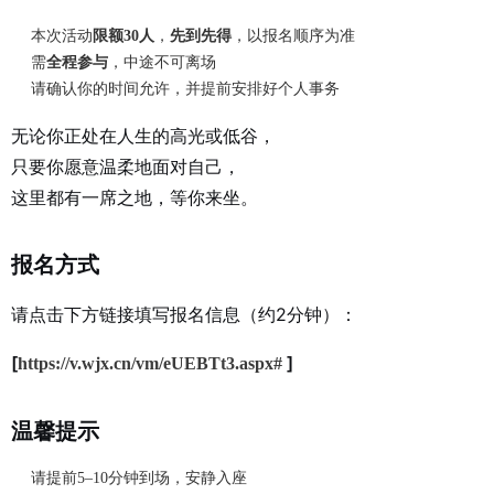
本次活动
限额30人
，
先到先得
，以报名顺序为准
需
全程参与
，中途不可离场
请确认你的时间允许，并提前安排好个人事务
无论你正处在人生的高光或低谷，
只要你愿意温柔地面对自己，
这里都有一席之地，等你来坐。
报名方式
请点击下方链接填写报名信息（约2分钟）：
[
]
https://v.wjx.cn/vm/eUEBTt3.aspx#
温馨提示
请提前5–10分钟到场，安静入座