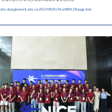
ninfo.shanghaitech.edu.cn/2023/0828/c91a1080128/page.htm