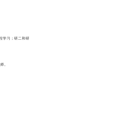
程学习；研二和研
导师。