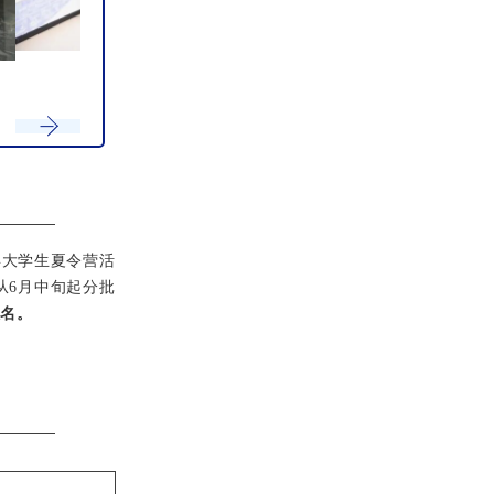
多
年大学生夏令营活
从6月中旬起分批
报名
。