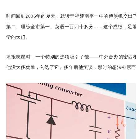
时间回到2006年的夏天，就读于福建南平一中的傅旻帆交出
第二、理综全市第一、英语一百四十多分……这个成绩，足够
学的大门。
填报志愿时，一个特别的选项吸引了他——中外合办的
密西根
他没太多犹豫，勾选了它。多年后他笑谈，那时的想法朴素而直