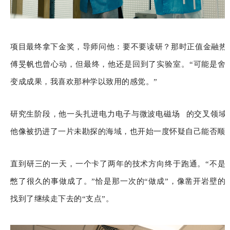
项目最终拿下金奖，导师问他：要不要读研？那时正值金融热
傅旻帆也曾心动，但最终，他还是回到了实验室。“可能是舍
变成成果，我喜欢那种学以致用的感觉。”
研究生阶段，他一头扎进电力电子与
微波电磁场
的交叉领域
他像被扔进了一片未勘探的海域，也开始一度怀疑自己能否顺
直到研三的一天，一个卡了两年的技术方向终于跑通。“不是
憋了很久的事做成了。”恰是那一次的“做成”，像凿开岩壁的
找到了继续走下去的“支点”。