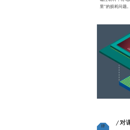
里”的损耗问题
对
╱
肆