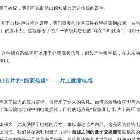
量子效应，我们可以制造出感知能力远超传统的器件。
 基于自旋-声波耦合原理，我们研发的传感器将有望探测到pT级（皮
牛）的微小力。这就像给了芯片一双极其敏锐的“耳朵”和“触角”，可用
 这种耦合系统还可以用于处理高频信号，例如产生频率梳，在未来
作用。
AI芯片的“能源焦虑”——片上微缩电感
带来了巨大的算力需求，也带来了惊人的功耗。如何高效地给GPU等
了降低输电过程中的电能损耗，目前的趋势是“背部供电”和片上高压-
体积大，尤其受限于电感的尺寸，难以塞进芯片内部。这是因为传统
上限低。我们将探索利用量子力学中
自旋之间的量子交换能
密度极高
感元件做得极小且能量密度极高，直接集成在芯片封装内，解决AI芯片