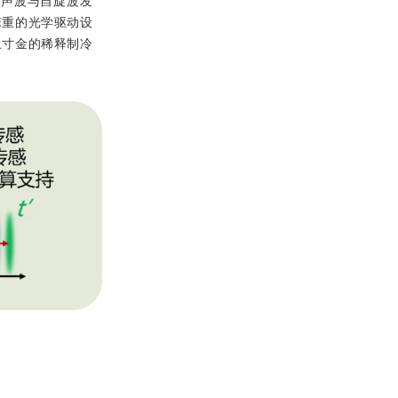
的声波与自旋波发
笨重的光学驱动设
土寸金的稀释制冷