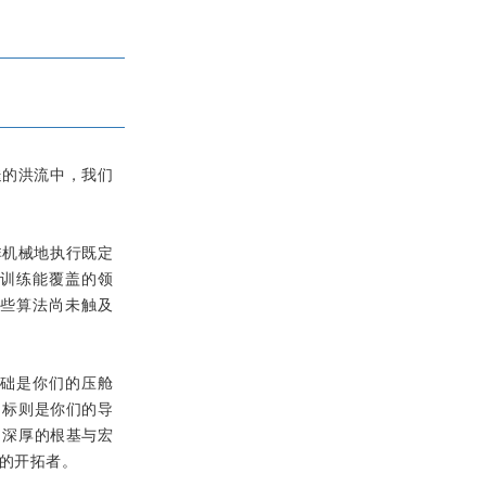
迭的洪流中，我们
非机械地执行既定
训练能覆盖的领
些算法尚未触及
基础是你们的压舱
目标则是你们的导
了深厚的根基与宏
代的开拓者。