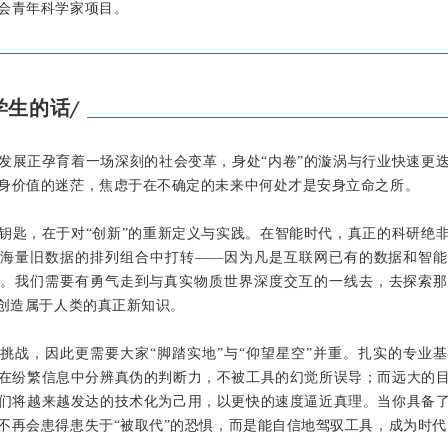
会青年科学家项目。
学生的话
╱
发展正孕育着一场深刻的社会变革，身处“内卷”的漩涡与行业快速更
身价值的迷茫，焦虑于在不确定的未来中何处才是安身立命之所。
钥匙，在于对“创新”的重新定义与实践。在智能时代，真正的科研绝
在海量旧数据的排列组合中打转——因为凡是互联网已有的数据和智能
去。我们需要有勇气走到与真实物质世界深度交互的一线去，去探索那
去创造属于人类的真正新知识。
挑战，因此更需要大家“脚踏实地”与“仰望星空”并重。扎实的专业
在纷繁信息中分辨真伪的判断力，不被工具的幻觉所误导；而远大的
们将越来越发达的技术化为己用，以更快的速度逼近真理。当你具备
不再会患得患失于“被取代”的恐惧，而是能自信地驾驭工具，成为时