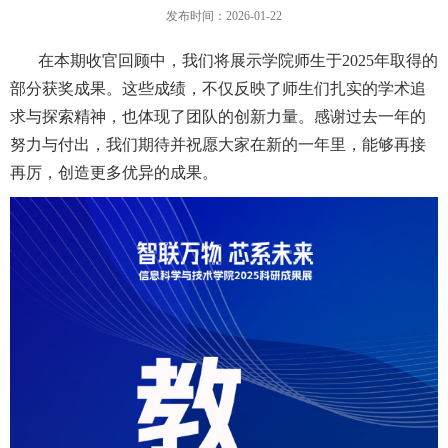
发布时间：2026-01-22
在本期收官回顾中，
我们将展示学院师生于2025年取得的
部分获奖成果。这些成绩，不仅反映了师生们扎实的学术追
求与探索精神，也体现了团队的创新力量。感谢过去一年的
努力与付出，我们期待并祝愿大家在新的一年里，能够再接
再厉，创造更多优异的成果。