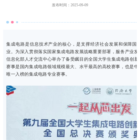
发布时间：2025-09-09
集成电路是信息技术产业的核心，是支撑经济社会发展和保障国
业。为深入贯彻落实国家集成电路发展战略重要部署，服务产业发
信息化部人才交流中心举办了备受瞩目的全国大学生集成电路创新
赛事是国内集成电路领域规模最大、水平最高的高校赛事，也是中
唯一入榜的集成电路专业赛事。