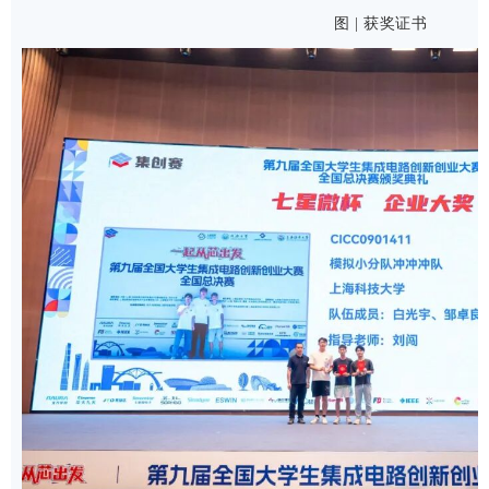
图 |
获奖证书