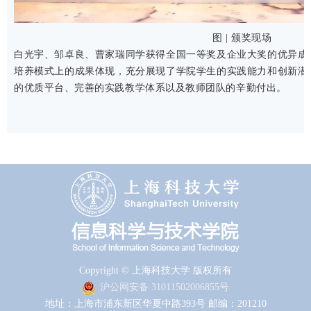
图 | 颁奖现场
白光宇、邹卓良、曹家瑞同学获得全国一等奖及企业大奖的优异成
培养模式上的成果体现，充分展现了学院学生的实践能力和创新潜
的优质平台、完善的实践教学体系以及教师团队的辛勤付出。
Copyright © 上海科技大学 版权所有
沪公网安备 31011502006855号
地址：上海市浦东新区华夏中路393号 邮编：201210