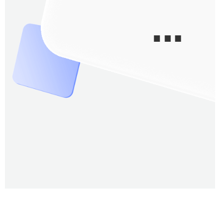
■ ■ ■