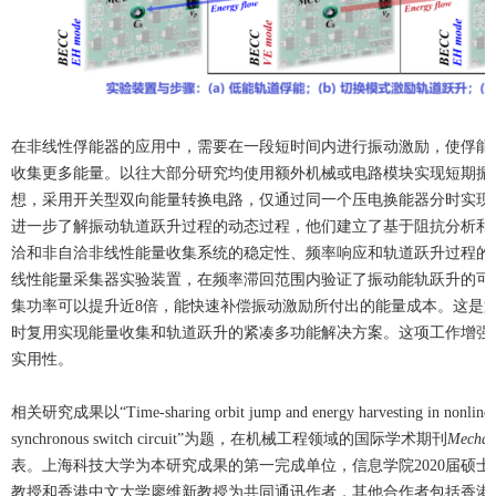
在非线性俘能器的应用中，需要在一段短时间内进行振动激励，使俘能
收集更多能量。以往大部分研究均使用额外机械或电路模块实现短期振
想，采用开关型双向能量转换电路，仅通过同一个压电换能器分时实现
进一步了解振动轨道跃升过程的动态过程，他们建立了基于阻抗分析和
洽和非自洽非线性能量收集系统的稳定性、频率响应和轨道跃升过程的
线性能量采集器实验装置，在频率滞回范围内验证了振动能轨跃升的可
集功率可以提升近8倍，能快速补偿振动激励所付出的能量成本。这是
时复用实现能量收集和轨道跃升的紧凑多功能解决方案。这项工作增强
实用性。
相关研究成果以“Time-sharing orbit jump and energy harvesting in nonlinear pi
synchronous switch circuit”为题，在机械工程领域的国际学术期刊
Mechani
表。上海科技大学为本研究成果的第一完成单位，信息学院2020届硕
教授和香港中文大学廖维新教授为共同通讯作者，其他合作者包括香港