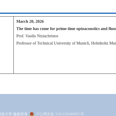
March 20, 2026
The time has come for prime-time optoacoustics and fluo
Prof. Vasilis Ntziachristos
Professor of Technical University of Munich, Helmholtz Mu
 上海科技大学 版权所有
沪公网安备 31011502006855号