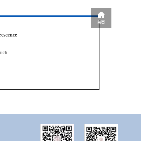
rescence
nich