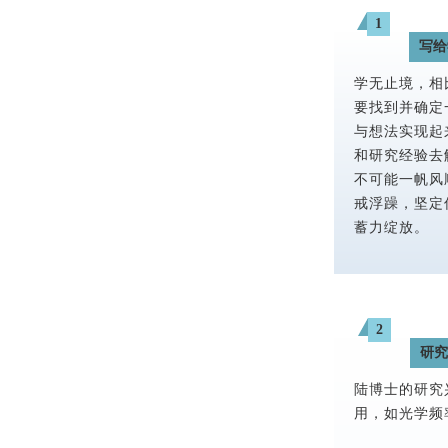
1
写给
学无止境，相
要找到并确定
与想法实现起
和研究经验去
不可能一帆风
戒浮躁，坚定
蓄力绽放。
2
研
陆博士的研究
用，如光学频