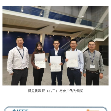
傅旻帆教授（右二）与会并代为领奖