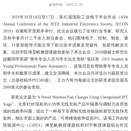
发布时间：2019-11-20
2019年10月14日至17日，第45届国际工业电子学会年会（45th
Annual Conference of the IEEE Industrial Electronics Society, IECON
2019）在葡萄牙里斯本举行。此次会议吸引了全球行业专家、研究人
员和学者共计三千余人前往参会。他们围绕电子、控制、制造、通
信、计算智能等方面分享了前沿技术进展及突破性、创新性解决方
案。信息学院傅旻帆教授课题组参加了本次会议，2018级硕士研究生
赵鹏同学荣获“青年专业人员与学生论文资助”项目奖（IES Student &
Young Professionals Paper Assistance）。该项目旨在帮助青年专业人员
和学生积极展示成果，建立交流网络。
本次会议共评选出16篇获奖论
文（总接收稿件约1500篇），主办方将为每篇论文的获奖者提供最高
200
0美元的参会资助。
获奖论文题为“A Novel Wireless Fast Charger Using Unregulated IPT
Stage”，文章针对现有的小功率无线充电产品中隔离与调制冗余所造
成的低效率问题，提出了一种基于非调制无线传输级的新型无线快充
架构，相比市面上最好的产品，可将峰值效率提高9%。该项工作由智
慧能源中心（CiPES）傅旻帆教授课题组和刘宇教授课题组合作完