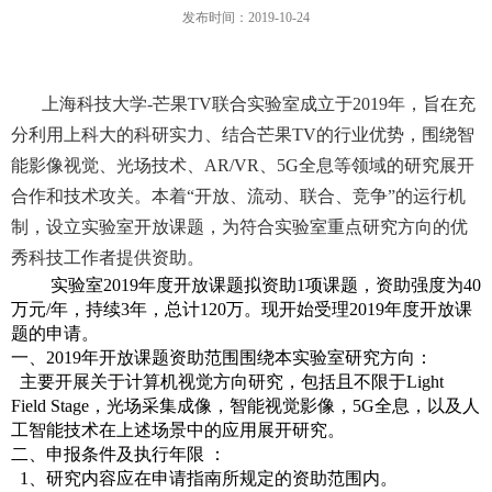
发布时间：2019-10-24
上海科技大学
-
芒果
TV
联合实验室成立于
2019
年，旨在充
分利用上科大的科研实力、结合芒果
TV
的行业优势，围绕智
能影像视觉、光场技术、
AR/VR
、
5G
全息等领域的研究展开
合作和技术攻关。本着“开放、流动、联合、竞争”的运行机
制，设立实验室开放课题，为符合实验室重点研究方向的优
秀科技工作者提供资助。
实验室
2019
年度开放课题拟资助
1
项课题，资助强度为
40
万元
/
年，持续
3
年，总计
120
万。现开始受理
2019
年度开放课
题的申请。
一、
2019
年开放课题资助范围围绕本实验室研究方向：
主要开展关于计算机视觉方向研究，包括且不限于
Light
Field Stage
，光场采集成像，智能视觉影像，
5G
全息，以及人
工智能技术在上述场景中的应用展开研究。
二、申报条件及执行年限 ：
1
、研究内容应在申请指南所规定的资助范围内。