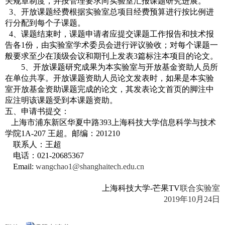
关规章制度，并按管理要求向实验室汇报课题研究进展。
3
、开放课题经费根据实验室总项目经费预算进行按比例进
行分配到每个子课题。
4
、课题结束时，课题申请者应提交课题工作报告和技术报
告各
1
份，由实验室学术委员会进行评议验收；对每个课题一
般要求至少在顶级会议和期刊上发表
3
篇标注本项目的论文。
5
、开放课题研究成果为本实验室与开放基金资助人员所
在单位共享。开放课题资助人员论文发表时，如果是本实验
室开放基金资助课题完成的论文，其发表论文首页的脚注中
应注明该课题受到本课题资助。
五、申请书提交：
上海市浦东新区华夏中路
393
上海科技大学信息科学与技术
学院
1A-207
王超。邮编：
201210
联系人：王超
电话：
021-20685367
Email:
wangchao1@shanghaitech.edu.cn
上海科技大学
-
芒果
TV
联合实验室
2019
年
10
月
24
日