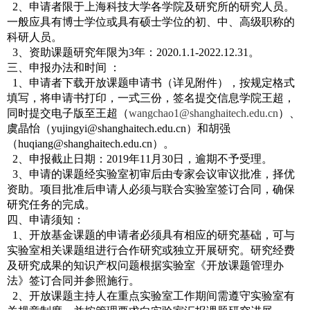
2
、申请者限于上海科技大学各学院及研究所的研究人员。
一般应具有博士学位或具有硕士学位的初、中、高级职称的
科研人员。
3
、资助课题研究年限为
3
年：
2020.1.1-2022.12.31
。
三、申报办法和时间 ：
1
、申请者下载开放课题申请书（详见附件），按规定格式
填写，将申请书打印，一式三份，签名提交信息学院王超，
同时提交电子版至王超（
wangchao1@shanghaitech.edu.cn
）、
虞晶怡（
yujingyi@shanghaitech.edu.cn
）和胡强
（
huqiang@shanghaitech.edu.cn
）。
2
、申报截止日期：
2019
年
11
月
30
日，逾期不予受理。
3
、申请的课题经实验室初审后由专家会议审议批准，择优
资助。项目批准后申请人必须与联合实验室签订合同，确保
研究任务的完成。
四、申请须知：
1
、开放基金课题的申请者必须具有相应的研究基础，可与
实验室相关课题组进行合作研究或独立开展研究。研究经费
及研究成果的知识产权问题根据实验室《开放课题管理办
法》签订合同并参照施行。
2
、开放课题主持人在重点实验室工作期间需遵守实验室有