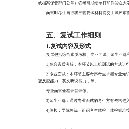
或档案保管部门公章）③考研成绩单打印件④在大
面试时考生自行将三套复试材料提交面试评审
五、
复试工作细则
1.
复试内容及形式
复试包括综合素质考核、专业面试、师生互选
1)
综合素质考核：本环节以上机测试的方式进
2)
专业面试：本环节主要考察考生掌握专业知
变反应能力、英文听说能力，等。
专业面试全程录音录像。
3)
师生互选：通过专业面试的考生方有资格进
4)
体检：学院将统一组织考生体检，体检标准