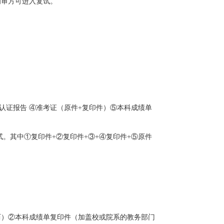
初审方可进入复试。
认证报告 ④准考证（原件+复印件）
⑤
本科成绩单
。其中①复印件+②复印件+③+④复印件+
⑤
原件
历）②本科成绩单复印件（加盖校或院系的教务部门