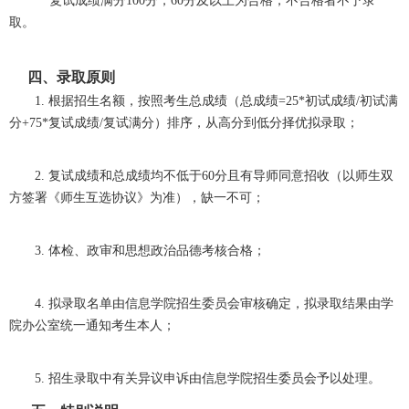
复试成绩满分100分，60分及以上为合格，不合格者不予录
取。
四、录取原则
1.
根据招生名额，按照考生总成绩（总成绩=25*初试成绩/初试满
分+75*复试成绩/复试满分）排序，从高分到低分择优拟录取；
2.
复试成绩和总成绩均不低于6
0分
且有导师同意招收
（以师
生双
方签署《师生互选协议》为准），缺一不可；
3.
体检、政审和思想政治品德考核合格；
4.
拟录取名单由信息学院招生委员会审核确定，拟录取结果由学
院办公室统一通知考生本人；
5.
招生录取中有关异议申诉由信息学院招生委员会予以处理。