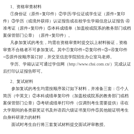
1、资格审查材料
①身份证（原件+复印件）②学历/学位证或学生证（原件+复印
件）③学历（或境外获得）认证报告或在校学生学籍信息认证报告 ④
准考证（原件+复印件）⑤本科成绩单（加盖校或院系的教务部门或档
案保管部门公章）（原件+复印件）。
凡参加复试的考生，均需在资格审查时提交以上材料验证
，
资格
审查不合格者不可参加复试
。其中①复印件+②复印件+③+④复印件
+⑤原件按顺序装订好，并交至信息学院招生办公室马老师。
学历、学籍认证可通过学信网（
http://www.chsi.com.cn/
）完成认证
后打印认证报告即可。
2、复试材料
参加复试的考生均需按顺序装订如下材料，并准备三套：①个人
简历（中英文）②本科成绩单复印件（加盖校或院系的教务部门或档
案保管部门公
章）③
考研成绩单打印件（仅调剂考生需要提供）
④在
大学期间的各类获奖证书及外语四六级证书复印件⑤其他能证明考生
自身科研潜力的材料
面试时考生自行将三套复试材料提交面试评审教授。