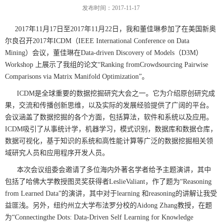
发布时间：2017-11-17
2017
年
11
月
17
日至
2017
年
11
月
22
日，我和董佳琳参加了在美国新奥
尔良召开
2017
年
ICDM
（
IEEE International Conference on Data
Mining
）会议，董佳琳在
Data-driven Discovery of Models
（
D3M
）
Workshop
上展示了我组的论文“
Ranking fromCrowdsourcing Pairwise
Comparisons via Matrix Manifold Optimization
”。
ICDM
是全球重要的数据挖掘研究大会之一。它为介绍原创研究成
果，交流和传播创新思维，以及实际的发展经验提供了广阔的平台。
会议涵盖了数据挖掘的各个方面，包括算法，软件和系统以及应用。
ICDM
吸引了从事统计学，机器学习，模式识别，数据库和数据仓库，
数据可视化，基于知识的系统和高性能计算等广泛的数据挖掘相关领
域研究人员和应用程序开发人员。
本次会议组委会邀请了多位海内外著名学者给予主题演讲，其中
包括了哈佛大学教授图灵奖获得者
LeslieValiant
，作了题为“
Reasoning
from Learned Data
”的演讲，其中对于
learning
和
reasoning
的讲解让我受
益匪浅。另外，纽约州立大学布法罗分校的
Aidong Zhang
教授，在题
为“
Connectingthe Dots: Data-Driven Self Learning for Knowledge