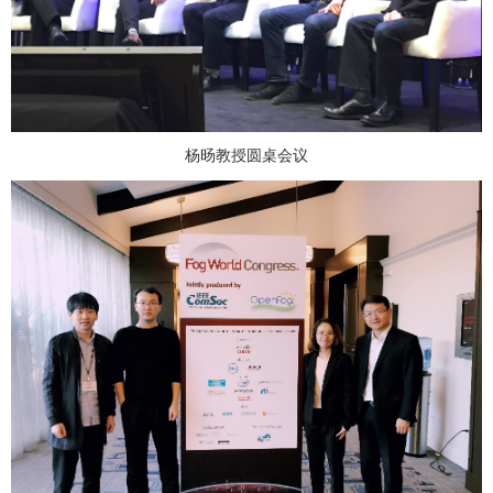
杨旸教授圆桌会议