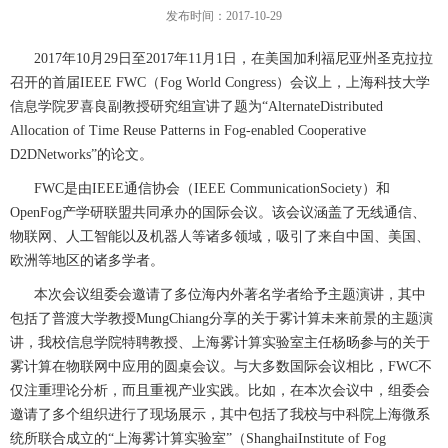
发布时间：2017-10-29
2017年10月29日至2017年11月1日，在美国加利福尼亚州圣克拉拉
召开的首届IEEE FWC（Fog World Congress）会议上，上海科技大学
信息学院罗喜良副教授研究组宣讲了题为“AlternateDistributed
Allocation of Time Reuse Patterns in Fog-enabled Cooperative
D2DNetworks”的论文。
FWC是由IEEE通信协会（IEEE CommunicationSociety）和
OpenFog产学研联盟共同承办的国际会议。该会议涵盖了无线通信、
物联网、人工智能以及机器人等诸多领域，吸引了来自中国、美国、
欧洲等地区的诸多学者。
本次会议组委会邀请了多位海内外著名学者给予主题演讲，其中
包括了普渡大学教授MungChiang分享的关于雾计算未来前景的主题演
讲，我校信息学院特聘教授、上海雾计算实验室主任杨旸参与的关于
雾计算在物联网中应用的圆桌会议。与大多数国际会议相比，FWC不
仅注重理论分析，而且重视产业实践。比如，在本次会议中，组委会
邀请了多个组织进行了现场展示，其中包括了我校与中科院上海微系
统所联合成立的“上海雾计算实验室”（ShanghaiInstitute of Fog