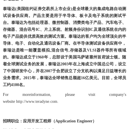
泰瑞达
(
美国纽约证券交易所上市企业
)
是全球最大的集成电路自动测
试设备供应商。产品主要是用于半导体、板卡及电子系统的测试平
台。泰瑞达为包括处理器、微控制器、消费类电子产品、汽车电子、
存储器、混合讯号
IC
、片上系统、射频身份识别
IC
及通信系统在内的
电子产品提供优质高效的测试方案。泰瑞达的客户均为全球顶尖的半
导体、电子、自动化及通讯设备厂商。在半导体测试设备供应商中，
泰瑞达是唯一能覆盖模拟
,
混合信号
,
存储器及
VLSI
器件等所有领域
的。泰瑞达成立于
1960
年，总部设于美国马萨诸塞州首府波士顿。随
着全球测试业务的发展，泰瑞达
2003
年在上海成立中国总公司，设立
了中国研发中心，并在
2007
于合肥设立了分支机构以满足日益增长的
业务需求。
2015
年，泰瑞达全球销售总额超
16
亿美元。目前，全球员
工约
4100
名。
For moreinformation, please visit company's
website
http://www.teradyne.com
.
招聘职位
：应用开发工程师（
Application Engineer
）