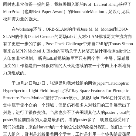
同时也非常值得一提的是，我校暑期入职的
Prof. Laurent Kneip
获得了
MarrPrize
（也即
Best Paper Award
）的
HonorableMention
，足以可见我
校师资力量的强大。
在Workshop
环节，
ORB-SLAM
的作者
Jose M. M. Montiel
和
DSO-
SLAM
的作者
Daniel Cremers
的两场
talk
让人对
SLAM
领域两大主流方向
有了更进一步的了解，
Pose Track Challenge
中来自
CMU
的
Tomas Simon
和来自
MPI
的
Michael J. Black
的两场关于人体姿态估计和检测
talk
也让
人印象非常深刻。 听完
talk
感觉脑海里面只有两个字：牛掰，深感最
顶尖的工作都是由一群很厉害的人长期连续的在一个方向上不断地努
力所组成的。
于10
月
24
日和
27
日，张迎梁和我对我组的两篇
paper
“
Catadioptric
HyperSpectral Light Field Imaging
”和“
Ray Space Features for Plenoptic
Structure-From-Motion
”进行了
poster
展示。虽然
Light Field
在计算机视
觉中属于偏小众的一个领域，但是仍有很多人对我们的工作展示出了
兴趣，进行了很多交流。当然也少不了去围观其他人的
poster
，
oral
的
poster
展位前围着的人总是最多的。看的
poster
多了，明显也感受到了
我们的差距，来自
Harvard
的一个展位让我印象格外深刻。他们是一个
三人组合，目测是老板带着两个学生，工作是利用一个镜头随震荡函