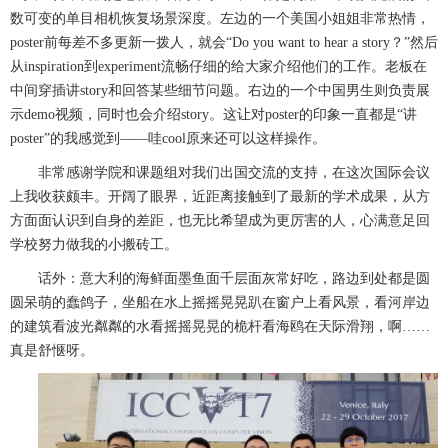
数可变的单目相机恢复场景深度。左边的一个美国小姐姐非常热情，
poster
前每差不多更新一拨人，就会“
Do you want to hear a story
？”然后
从
inspiration
到
experiment
流畅仔细的给大家介绍他们的工作。老板在
中间穿插讲
story
和回答某些细节问题。右边的一个中国男生则负责展
示
demo
视频，同时也会介绍
story
。这让对
poster
的印象一直都是“讲
poster
”的我感觉到——哇
cool
原来还可以这样操作。
非常感谢学院和课题组对我们出国交流的支持，在这次国际会议
上我收获颇丰。开阔了眼界，近距离接触到了最新的学术成果，从方
方面面认识到自身的差距，也无比希望成为更厉害的人，心满意足回
学校努力做我的小搬砖工。
话外：意大利的海鲜面墨鱼面千层面灰常好吃，路边到处都是圆
圆呆萌的蠢鸽子，坐船在水上摇摇晃晃趴在窗户上看风景，看河岸边
的建筑看波光粼粼的水看摇摇晃晃的桅杆看海鸥在天际滑翔，啊……
真是舒惬呀。