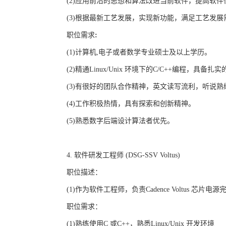
(2)
应用前沿的思想和算法改进当前软件，提高软件
(3)
根据最新工艺发展，实现新功能，满足工艺发展
职位需求
:
(1)
计算机
,
电子或者数学专业硕士及以上学历。
(2)
精通
Linux/Unix
环境下的
C/C++
编程，具备扎实
(3)
有很好的团队合作精神，英文读写流利，听说熟
(4)
工作积极热情，具有探索和创新精神。
(5)
熟悉数字后端设计算法者优先。
4.
软件研发工程师
(DSG-SSV Voltus)
职位描述：
(1)
作为软件工程师，负责
Cadence Voltus
芯片电源
职位需求：
(1)
熟练使用
C
或
C++
，熟悉
Linux/Unix
开发环境