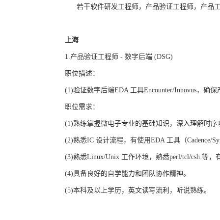
若干软件研发工程师，产品验证工程师，产品工
上海
1.
产品验证工程师
-
数字后端
(DSG)
职位描述：
(1)
验证数字后端
EDA
工具
Encounter/Innovus
，确保
职位需求：
(1)
熟练掌握微电子专业的基础知识，深入理解时序
(2)
熟悉
IC
设计流程，有使用
EDA
工具（
Cadence/S
(3)
熟悉
Linux/Unix
工作环境，熟悉
perl/tcl/csh
等，
(4)
具备良好的自学能力和团队协作精神。
(5)
本科及以上学历，英文读写流利，听说熟练。