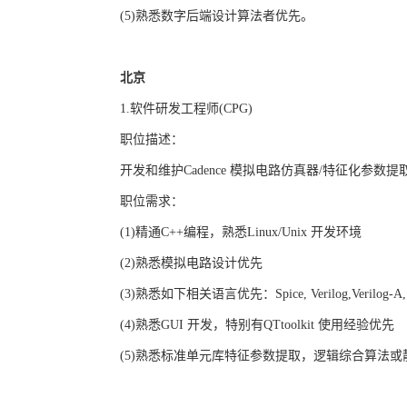
(5)
熟悉数字后端设计算法者优先。
北京
1.
软件研发工程师
(CPG)
职位描述：
开发和维护
Cadence
模拟电路仿真器
/
特征化参数提
职位需求：
(1)
精通
C++
编程，熟悉
Linux/Unix
开发环境
(2)
熟悉模拟电路设计优先
(3)
熟悉如下相关语言优先：
Spice, Verilog,Verilog
(4)
熟悉
GUI
开发，特别有
QTtoolkit
使用经验优先
(5)
熟悉标准单元库特征参数提取，逻辑综合算法或