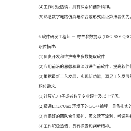
(4)
工作积极热情，具有探索和创新精神。
(5)
熟悉数字电路仿真与综合或形式验证算法者优先
6.
软件研发工程师 － 寄生参数提取
(DSG-SSV QRC
职位描述
:
(1)
负责开发和维护寄生参数提取软件
(2)
应用前沿的思想和算法改进当前软件，提高软件
(3)
根据最新工艺发展，实现新功能，满足工艺发展
职位需求
:
(1)
计算机
,
电子或者数学专业硕士及以上学历。
(2)
精通
Linux/Unix
环境下的
C/C++
编程，具备扎实
(3)
有很好的团队合作精神，英文读写流利，听说熟
(4)
工作积极热情，具有探索和创新精神。