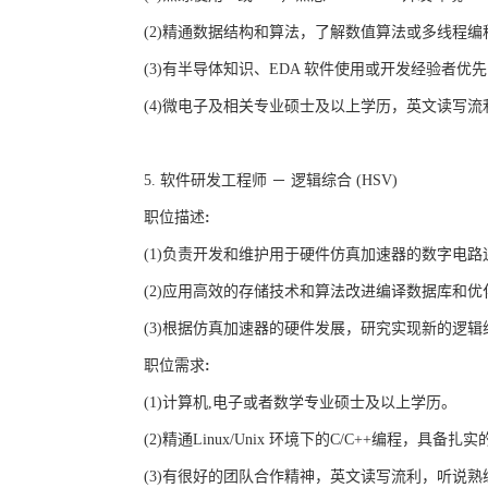
(2)
精通数据结构和算法，了解数值算法或多线程编
(3)
有半导体知识、
EDA
软件使用或开发经验者优先
(4)
微电子及相关专业硕士及以上学历，英文读写流
5.
软件研发工程师 － 逻辑综合
(HSV)
职位描述
:
(1)
负责开发和维护用于硬件仿真加速器的数字电路
(2)
应用高效的存储技术和算法改进编译数据库和优
(3)
根据仿真加速器的硬件发展，研究实现新的逻辑
职位需求
:
(1)
计算机
,
电子或者数学专业硕士及以上学历。
(2)
精通
Linux/Unix
环境下的
C/C++
编程，具备扎实
(3)
有很好的团队合作精神，英文读写流利，听说熟