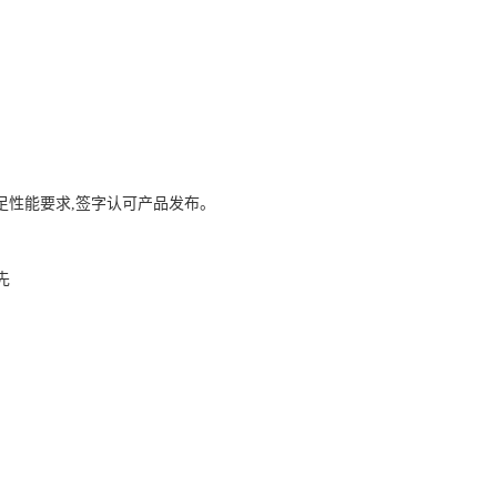
足性能要求
,
签字认可产品发布。
先