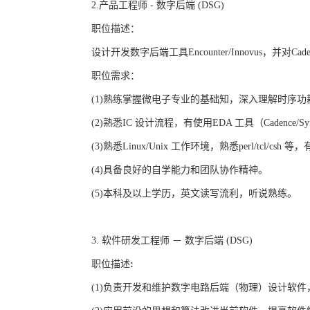
2.
产品工程师
-
数字后端
(DSG)
职位描述：
设计开发数字后端工具
Encounter/Innovus
，并对
Cad
职位需求：
(1)
熟练掌握微电子专业的基础知，深入理解时序功
(2)
熟悉
IC
设计流程，有使用
EDA
工具（
Cadence/S
(3)
熟悉
Linux/Unix
工作环境，熟悉
perl/tcl/csh
等，
(4)
具备良好的自学能力和团队协作精神。
(5)
本科及以上学历，英文读写流利，听说熟练。
3.
软件研发工程师 － 数字后端
(DSG)
职位描述
:
(1)
负责开发和维护数字电路后端（物理）设计软件