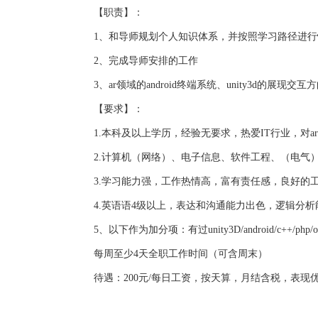
【职责】：
1、和导师规划个人知识体系，并按照学习路径进
2、完成导师安排的工作
3、
ar
领域的
android
终端系统、
unity3d
的展现交互方
【要求】：
1.本科及以上学历，经验无要求，热爱
IT
行业，对
a
2.计算机（网络）、电子信息、软件工程、（电气
3.学习能力强，工作热情高，富有责任感，良好的
4.英语语
4
级以上，表达和沟通能力出色，逻辑分析
5、以下作为加分项：有过
unity3D/android/c++/php/o
每周至少
4
天全职工作时间（可含周末）
待遇：
200
元
/
每日工资，按天算，月结含税，表现