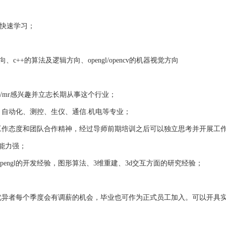
行快速学习；
向、
c++
的算法及逻辑方向、
opengl/opencv
的机器视觉方向
r/mr
感兴趣并立志长期从事这个行业；
）自动化、测控、生仪、通信
.
机电等专业；
工作态度和团队合作精神，经过导师前期培训之后可以独立思考并开展工
能力强；
pengl
的开发经验，图形算法、
3
维重建、
3d
交互方面的研究经验；
优异者每个季度会有调薪的机会，毕业也可作为正式员工加入。可以开具