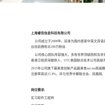
上海睿迭信息科技有限公司
公司成立于
2008
年，前身为国内首家中英文双语
台目前拥有近
200
万粉丝
.
公司核心团队阵容强大，多有世界顶级院校及世
香港卫视资深媒体人、
UTC
美国联合技术公司高级
2015
年公司旗下最美食创新产品最美食
zui.ms
高端
注册率高达
15.9%
，并与世界中餐联合会、凤凰网
岗位需求
:
实习软件工程师