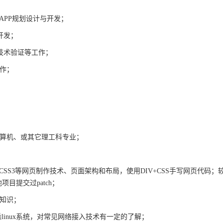
APP
规划设计与开发；
开发；
技术验证等工作；
作；
算机、或其它理工科专业；
CSS3
等网页制作技术、页面架构和布局，使用
DIV+CSS
手写网页代码；
他项目提交过
patch
；
知识；
悉
linux
系统，对常见网络接入技术有一定的了解；