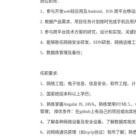
岗位职责：
1
、参与开发
web
轻应用及
Android
、
IOS
跨平台移动
2.
根据产品需求、项目任务计划按时完成手机应用
3.
参与跨平台技术方案的研究，设计和实现、关键
4
、能够胜任网络安全研发、
SDN
研发、网络运维工
5
、数据库管理及备份；
任职要求
:
1
、网络工程、电子信息、信息安全、软件工程、计
2
、国家统招本科以上学历；
3
、熟练掌握
Angular JS, JAVA
。熟练使用
HTML5,
、
管理； 择优条件：在
github
上有自己的项目或向其
4
、了解各种网络设备及安全设备，了解数据库相关
6
、对网络通讯原理（如
tcp/ip
协议）有所了解；熟