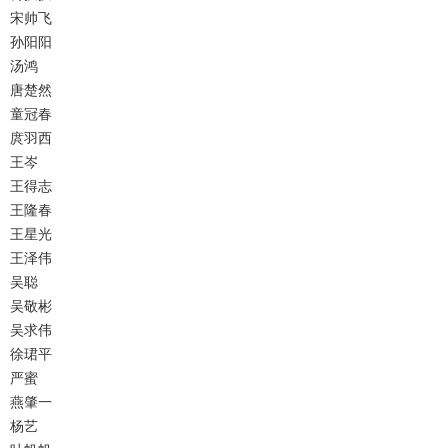
宋帅飞
孙阳阳
汤鸿
唐楚然
童冠春
庹羽西
王岑
王得志
王隆春
王星光
王泽伟
吴聪
吴敬彬
吴求伟
徐珺平
严蜜
燕肇一
杨艺