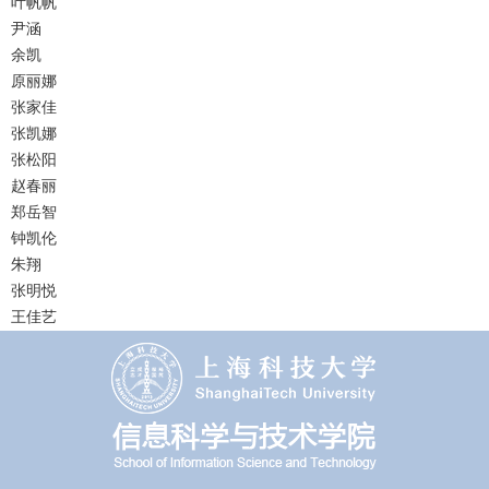
叶帆帆
尹涵
余凯
原丽娜
张家佳
张凯娜
张松阳
赵春丽
郑岳智
钟凯伦
朱翔
张明悦
王佳艺