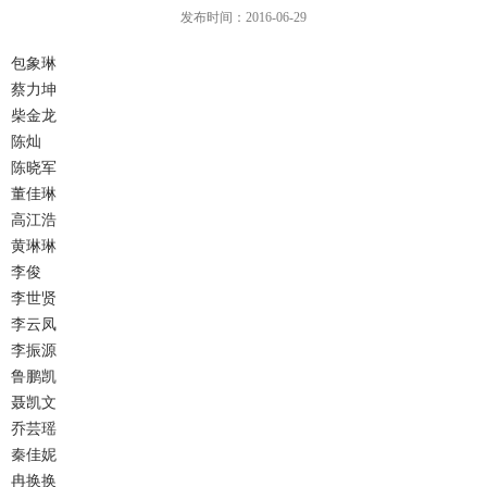
发布时间：2016-06-29
包象琳
蔡力坤
柴金龙
陈灿
陈晓军
董佳琳
高江浩
黄琳琳
李俊
李世贤
李云凤
李振源
鲁鹏凯
聂凯文
乔芸瑶
秦佳妮
冉换换