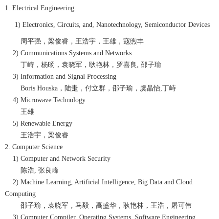
1. Electrical Engineering
1) Electronics, Circuits, and, Nanotechnology, Semiconductor Devices
周平强，梁俊睿，王浩宇，王雄，寇煦丰
2) Communications Systems and Networks
丁峙，杨旸，袁晓军，耿艳林，罗喜良, 邵子瑜
3) Information and Signal Processing
Boris Houska，陆疌，付立群，邵子瑜，虞晶怡,丁峙
4) Microwave Technology
王雄
5) Renewable Energy
王浩宇，梁俊睿
2. Computer Science
1) Computer and Network Security
陈浩, 张良峰
2) Machine Learning, Artificial Intelligence, Big Data and Cloud
Computing
邵子瑜，袁晓军，马毅，高盛华，耿艳林，王浩，屠可伟
3) Computer Compiler, Operating Systems, Software Engineering