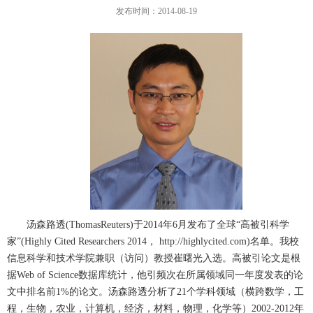
发布时间：2014-08-19
汤森路透
(ThomasReuters)
于
2014
年
6
月发布了全球“高被引科学
家”
(Highly Cited Researchers 2014
，
http://highlycited.com)
名单。我校
信息科学和技术学院兼职（访问）教授崔曙光入选。高被引论文是根
据
Web of Science
数据库统计，他引频次在所属领域同一年度发表的论
文中排名前
1%
的论文。汤森路透分析了
21
个学科领域（横跨数学，工
程，生物，农业，计算机，经济，材料，物理，化学等）
2002-2012
年