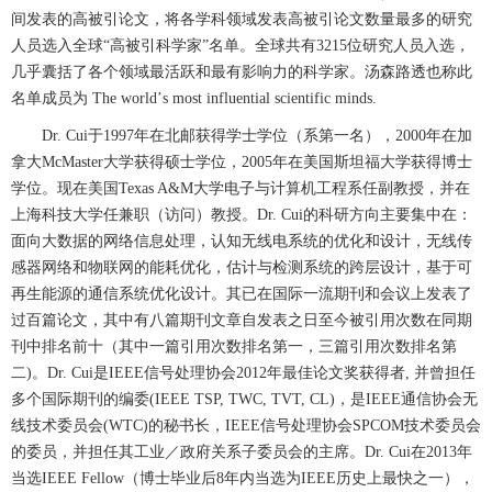
间发表的高被引论文，将各学科领域发表高被引论文数量最多的研究
人员选入全球“高被引科学家”名单。全球共有
3215
位研究人员入选，
几乎囊括了各个领域最活跃和最有影响力的科学家。汤森路透也称此
名单成员为
The world
’
s most influential scientific minds.
Dr. Cui
于
1997
年在北邮获得学士学位（系第一名），
2000
年在加
拿大
McMaster
大学获得硕士学位，
2005
年在美国斯坦福大学获得博士
学位。现在美国
Texas A&M
大学电子与计算机工程系任副教授，并在
上海科技大学任兼职（访问）教授。
Dr. Cui
的科研方向主要集中在：
面向大数据的网络信息处理，认知无线电系统的优化和设计，无线传
感器网络和物联网的能耗优化，估计与检测系统的跨层设计，基于可
再生能源的通信系统优化设计。其已在国际一流期刊和会议上发表了
过百篇论文，其中有八篇期刊文章自发表之日至今被引用次数在同期
刊中排名前十（其中一篇引用次数排名第一，三篇引用次数排名第
二
)
。
Dr. Cui
是
IEEE
信号处理协会
2012
年最佳论文奖获得者
,
并曾担任
多个国际期刊的编委
(IEEE TSP, TWC, TVT, CL)
，是
IEEE
通信协会无
线技术委员会
(WTC)
的秘书长，
IEEE
信号处理协会
SPCOM
技术委员会
的委员，并担任其工业／政府关系子委员会的主席。
Dr. Cui
在
2013
年
当选
IEEE Fellow
（博士毕业后
8
年内当选为
IEEE
历史上最快之一），