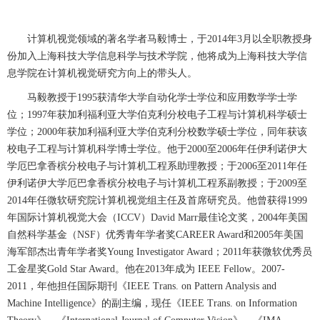
计算机视觉领域的著名学者马毅博士，于
2014
年
3
月以全职教授身
份加入上海科技大学信息科学与技术学院，他将成为上海科技大学信
息学院在计算机视觉研究方向上的带头人。
马毅教授于
1995
获清华大学自动化学士学位和应用数学学士学
位；
1997
年获加利福利亚大学伯克利分校电子工程与计算机科学硕士
学位；
2000
年获加利福利亚大学伯克利分校数学硕士学位，同年获该
校电子工程与计算机科学博士学位。他于
2000
至
2006
年任伊利诺伊大
学厄巴拿香槟分校电子与计算机工程系助理教授；于
2006
至
2011
年任
伊利诺伊大学厄巴拿香槟分校电子与计算机工程系副教授；于
2009
至
2014
年任微软研究院计算机视觉组主任及首席研究员。他曾获得
1999
年国际计算机视觉大会（
ICCV
）
David Marr
最佳论文奖，
2004
年美国
自然科学基金（
NSF
）优秀青年学者奖
CAREER Award
和
2005
年美国
海军部杰出青年学者奖
Young Investigator Award
；
2011
年获微软优秀员
工金星奖
Gold Star Award
。他在
2013
年成为
IEEE Fellow
。
2007-
2011
，年他担任国际期刊《
IEEE Trans. on Pattern Analysis and
Machine Intelligence
》的副主编，现任《
IEEE Trans. on Information