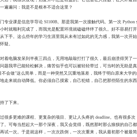
一遍遍问：我是不是根本不适合这里？
专业课是信息学导论 SI100B。那是我第一次接触代码。第一次 Python
小时就顺利完成了，而我光是配置环境就磕磕绊绊了很久。好不容易打开
从下手。这么些年的学习生涯里我从未有过如此的无力感，我第一次开始
怀疑。
对着电脑发呆到半夜三四点，无用地敲敲打打了很久，最后崩溃得哭了一
问题我早已能轻松解决，痛苦似乎也可以被轻轻带过，可当时的无助是真
目不会做”这么简单，而是一种突然又沉重地落差，我终于明白原来大学的
地走来就自动降低。你必须自己摸索，自己犯错，自己把那些陌生的东西
持了下来。
过很多更难的课程、更复杂的项目、更让人头疼的 deadline。也有很多
了。可每当想起大一那个深夜，我又会觉得，既然那时那么狼狈的自己都
再试一次。于是就这样，一次次跌倒，一次次重来，我从最初那个被最简单的