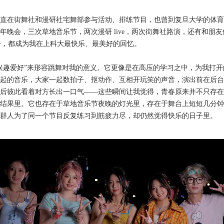
直在街舞社和漫研社宅舞部参与活动、排练节目，也曾到复旦大学的体育
年晚会，三次草地音乐节，两次漫研 live，两次街舞社路演，还有和朋
日子，都成为我在上科大最快乐、最美好的回忆。
兴趣爱好”来形容跳舞对我的意义。它更像是在高压的学习之中，为我打开
起的音乐，大家一起数拍子、抠动作、互相开玩笑的声音，演出前在后台
后彼此看着对方长出一口气——这些瞬间让我觉得，青春原来并不只存在
结果里。它也存在于草地音乐节夜晚的灯光里，存在于舞台上短短几分钟
群人为了同一个节目反复练习到筋疲力尽，却仍然觉得快乐的日子里。