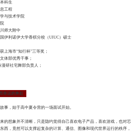
级本科生
息工程
学与技术学院
院
川师大附中
国伊利诺伊大学香槟分校（
UIUC
）硕士
践获上海市“
知行杯
”三等奖；
生会文体部优秀干事；
024春漫研社宅舞部负责人；
而幸运的奔赴
故事，始于高中夏令营的一场面试开始。
来的想象并不清晰，只是隐约觉得自己喜欢电子产品，喜欢游戏，也对芯
东西，竟然可以支撑起复杂的计算、通信、图像和现代世界运行的秩序，