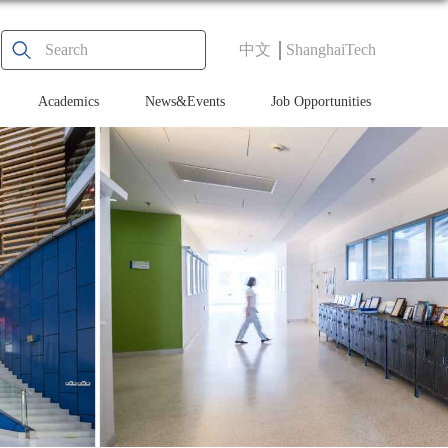
中文
ShanghaiTech
Academics
News&Events
Job Opportunities