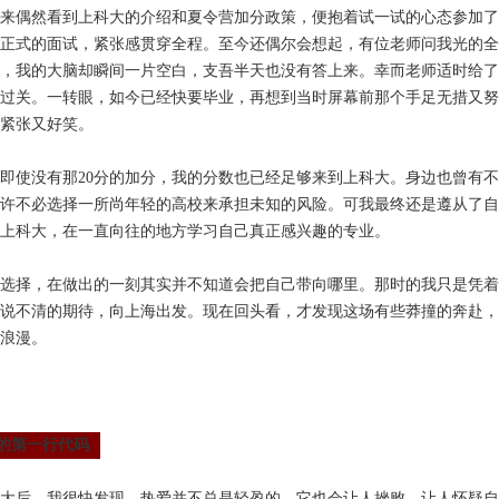
来偶然看到上科大的介绍和夏令营加分政策，便抱着试一试的心态参加了
正式的面试，紧张感贯穿全程。至今还偶尔会想起，有位老师问我
光的全
，我的大脑却瞬间一片空白，支吾半天也没有答上来。幸而老师适时给了
过关。一转眼，如今已经快要毕业，再想到当时屏幕前那个手足无措又努
紧张又好笑。
即使没有那20分的加分，我的分数也已经足够来到上科大。身边也曾有
许不必选择一所尚年轻的高校来承担未知的风险。可我最终还是遵从了自
上科大，在一直向往的地方学习自己真正感兴趣的专业。
选择，在做出的一刻其实并不知道会把自己带向哪里。那时的我只是凭着
说不清的期待，向上海出发。现在回头看，才发现这场有些莽撞的奔赴，
浪漫。
的第一行代码
大后，我很快发现，热爱并不总是轻盈的。它也会让人挫败，让人怀疑自