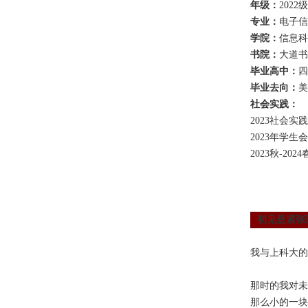
年级：
2022
专业：
电子信
学院：
信息科
书院：
大道书
毕业高中：
四
毕业去向：
美
社会实践：
2023社会实
2023年学
2023秋-2
初见是紧张
我与上科大的
那时的我对未
那么小的一块