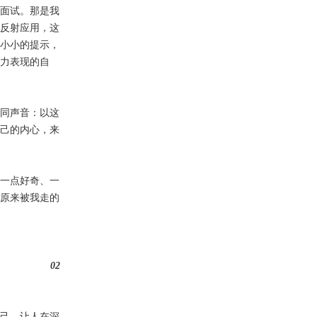
面试。那是我
反射
应用，这
小小的提示，
力表现的自
不同声音：以这
己的内心，来
一点好奇、一
原来被我走的
02
己，让人在深