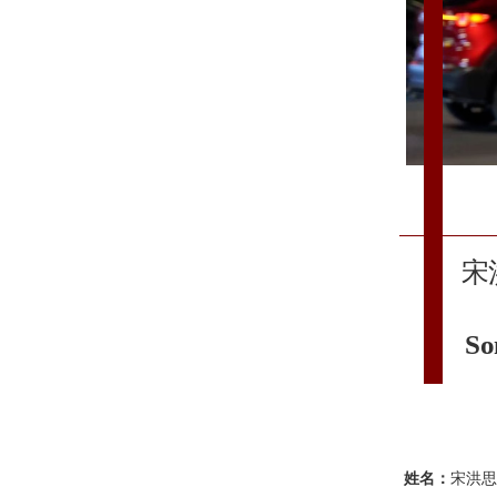
宋
So
姓名：
宋洪思