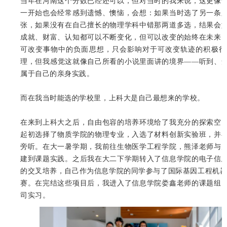
当年在河南这个分数已经还可以，但对当时的我来说，这更像
一开始也会经常感到遗憾、懊恼，会想：如果当时选了另一条
张，如果没有在自己擅长的物理学科中错那两道多选，结果会
成就、财富、认知都可以不断变化，但可以改变的始终在未来
可改变事物中的负面思想，只会影响对于可改变轨迹的积极行
理，但我感觉这就像自己所看的小说里面讲的境界——听到、
属于自己的亲身实践。
而在我当时能选的学校里，上科大是自己最想来的学校。
在来到上科大之后，自由包容的培养环境给了我充分的探索空
起初选择了物质学院的物理专业，入选了材料创新实验班，并
旁听。在大一暑学期，我前往生物医学工程学院，熊泽老师与
建到课题实践。之后我在大二下学期转入了信息学院的电子信
的交叉培养，自己作为信息学院的同学参与了国际基因工程机器大
赛。在完结这些项目后，我进入了信息学院娄鑫老师的课题组
司实习。