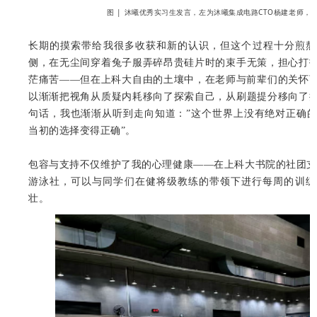
图 | 沐曦优秀实习生发言，左为沐曦集成电路CTO杨建老师，
长期的摸索带给我很多收获和新的认识，但这个过程十分煎熬
侧，在无尘间穿着兔子服弄碎昂贵硅片时的束手无策，担心打
茫痛苦——但在上科大自由的土壤中，在老师与前辈们的关怀
以渐渐把视角从质疑内耗移向了探索自己，从刷题提分移向了
句话，我也渐渐从听到走向知道：”这个世界上没有绝对正确
当初的选择变得正确”。
包容与支持不仅维护了我的心理健康——在上科大书院的社团支撑
游泳社，可以与同学们在健将级教练的带领下进行每周的训练
壮。