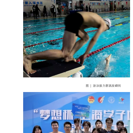
图 | 游泳接力赛跳发瞬间