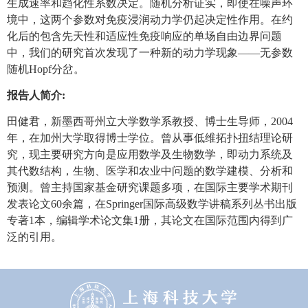
生成速率和趋化性系数决定。随机分析证实，即使在噪声环
境中，这两个参数对免疫浸润动力学仍起决定性作用。在约
化后的包含先天性和适应性免疫响应的单场自由边界问题
中，我们的研究首次发现了一种新的动力学现象
——
无参数
随机
Hopf
分岔。
报告人简介
:
田健君，新墨西哥州立大学数学系教授、博士生导师，
2004
年，在加州大学取得博士学位。曾从事低维拓扑扭结理论研
究，现主要研究方向是应用数学及生物数学，即动力系统及
其代数结构，生物、医学和农业中问题的数学建模、分析和
预测。曾主持国家基金研究课题多项，在国际主要学术期刊
发表论文
60
余篇，在
Springer
国际高级数学讲稿系列丛书出版
专著
1
本，编辑学术论文集
1
册，其论文在国际范围内得到广
泛的引用。