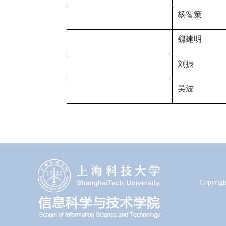
杨智策
魏建明
刘振
吴波
Copyrigh