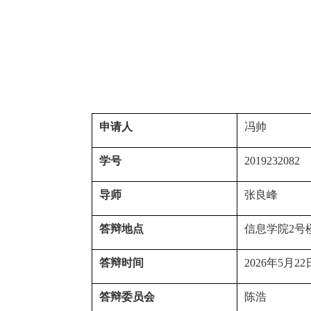
申请人
冯帅
学号
2019232082
导师
张良峰
答辩地点
信息学院
2
号
答辩时间
2026
年
5
月
22
答辩委员会
陈浩