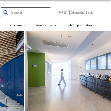
中文
ShanghaiTech
Academics
News&Events
Job Opportunities