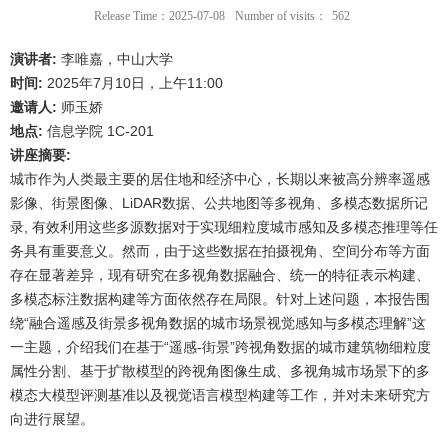
Release Time：2025-07-08
Number of visits：
562
演讲者:
李唯嘉，中山大学
时间:
2025年7月10日，上午11:00
邀请人:
师玉娇
地点:
信息学院 1C-201
讲座摘要:
城市作为人类最主要的居住地和经济中心，长期以来被高分辨率遥感
影像、街景图像、LiDAR数据、公共地图等多视角、多模态数据所记
录, 有效利用这些多源数据对于实现细粒度城市感知及多模态推理等任
务具有重要意义。然而，由于这些数据在拍摄视角、空间分布等方面
存在显著差异，现有研究在多视角数据融合、统一的特征表示构建、
多模态标注数据构建等方面依然存在局限。针对上述问题，本报告围
绕“融合遥感及街景多视角数据的城市场景视觉感知与多模态理解”这
一主题，介绍我们在基于“遥感-街景”跨视角数据的城市建筑物细粒度
属性分割、基于扩散模型的跨视角图像生成、多视角城市场景下的多
模态大模型评测基准以及视觉语言模型构建等工作，并对未来研究方
向进行展望。